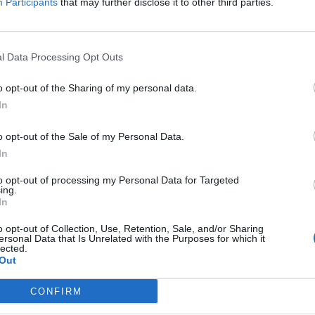
Participants
that may further disclose it to other third parties.
__ alto, arremesso do juiz ao início do
l Data Processing Opt Outs
o opt-out of the Sharing of my personal data.
In
bra-cabeça:
o opt-out of the Sale of my Personal Data.
 latim
In
vão em inglês
to opt-out of processing my Personal Data for Targeted
ing.
o fundo do mar
In
 Solidão
o opt-out of Collection, Use, Retention, Sale, and/or Sharing
da Maluca
ersonal Data that Is Unrelated with the Purposes for which it
lected.
u Alessandro
Out
 prof. Raimundo
 físico
CONFIRM
e de Stanford