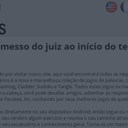
remesso do juiz ao início do 
do por visitar nosso site, aqui você encontrará todas as res
iários é a nova e maravilhosa coleção de jogos de palavra
ashtag, Cladder, Sudoku e Tangle. Todos esses jogos incrív
ra-cabeça, você pode desafiar amigos, adivinhar as respost
or Fanatee, Inc, conhecido por seus melhores jogos de que
 diretamente no seu dispositivo Android, então jogue ou r
 seu cérebro algum exercício e resolva o seu caminho atrav
e seu vocabulário e conhecimento geral. Torne-se um mestr