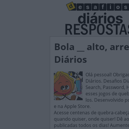
Bola __ alto, ar
Diários
Olá pessoal! Obriga
Diários. Desafios D
Search, Password, H
esses jogos de queb
los. Desenvolvido p
e na Apple Store.
Acesse centenas de quebra-cabeças
quando quiser, onde quiser! Dê ao
publicadas todos os dias! Aument