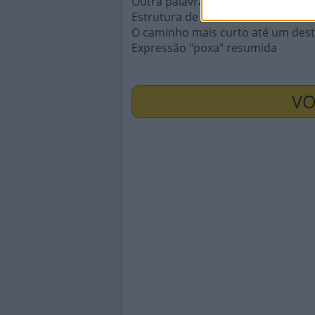
Outra palavra para brilhar
Estrutura de fios de metal onde 
O caminho mais curto até um dest
Expressão "poxa" resumida
VO