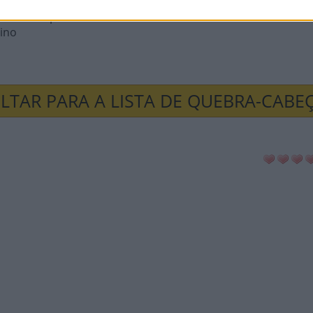
se mantêm pássaros
ino
LTAR PARA A LISTA DE QUEBRA-CABE