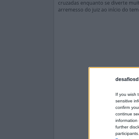
cruzadas enquanto se diverte muit
arremesso do juiz ao início do tem
desafiosdi
If you wish 
sensitive in
confirm you
continue se
information 
further disc
participants