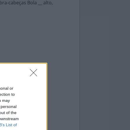
ra-cabeças Bola __ alto,
sonal or
ection to
ou may
 personal
out of the
 downstream
B’s List of