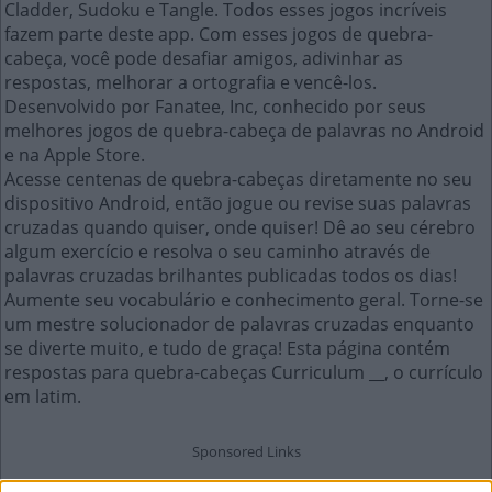
Cladder, Sudoku e Tangle. Todos esses jogos incríveis
fazem parte deste app. Com esses jogos de quebra-
cabeça, você pode desafiar amigos, adivinhar as
respostas, melhorar a ortografia e vencê-los.
Desenvolvido por Fanatee, Inc, conhecido por seus
melhores jogos de quebra-cabeça de palavras no Android
e na Apple Store.
Acesse centenas de quebra-cabeças diretamente no seu
dispositivo Android, então jogue ou revise suas palavras
cruzadas quando quiser, onde quiser! Dê ao seu cérebro
algum exercício e resolva o seu caminho através de
palavras cruzadas brilhantes publicadas todos os dias!
Aumente seu vocabulário e conhecimento geral. Torne-se
um mestre solucionador de palavras cruzadas enquanto
se diverte muito, e tudo de graça! Esta página contém
respostas para quebra-cabeças Curriculum __, o currículo
em latim.