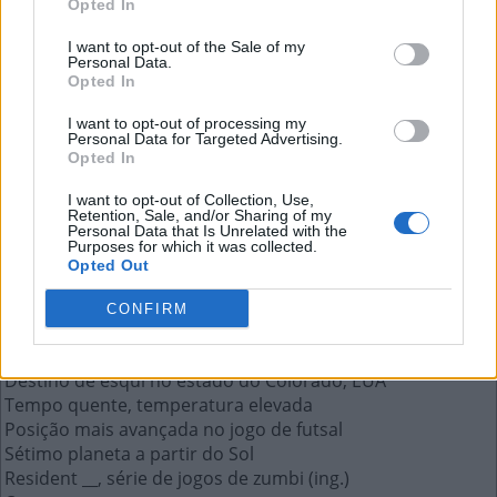
Opted In
Curriculum __, o currículo em latim
I want to opt-out of the Sale of my
Personal Data.
A resposta a esta pergunta:
Opted In
I want to opt-out of processing my
V
I
T
A
E
Personal Data for Targeted Advertising.
Opted In
Mais respostas deste quebra-cabeça:
I want to opt-out of Collection, Use,
Retention, Sale, and/or Sharing of my
Está escrito no botão de gravar dos eletrônicos
Personal Data that Is Unrelated with the
Purposes for which it was collected.
O pronome "ela" em inglês
Opted Out
Procura não fazer algo
Fabricante de caminhões da Itália
CONFIRM
__ essenciais, para massagens e ambientes
CD-__, usado para armazenar arquivos digitais
Destino de esqui no estado do Colorado, EUA
Tempo quente, temperatura elevada
Posição mais avançada no jogo de futsal
Sétimo planeta a partir do Sol
Resident __, série de jogos de zumbi (ing.)