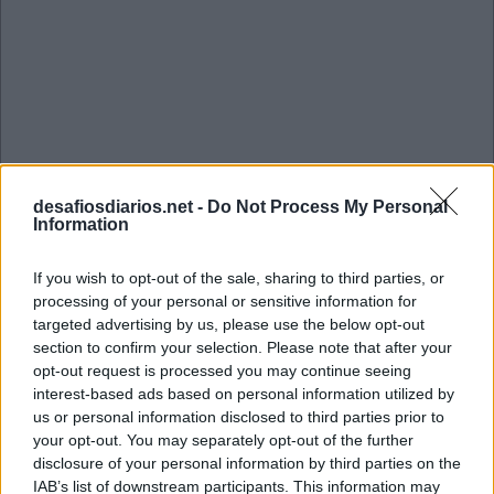
desafiosdiarios.net -
Do Not Process My Personal
Information
If you wish to opt-out of the sale, sharing to third parties, or
processing of your personal or sensitive information for
targeted advertising by us, please use the below opt-out
section to confirm your selection. Please note that after your
opt-out request is processed you may continue seeing
Mini Junho 1 2026 Cruzadinha
interest-based ads based on personal information utilized by
us or personal information disclosed to third parties prior to
your opt-out. You may separately opt-out of the further
P
A
R
disclosure of your personal information by third parties on the
IAB’s list of downstream participants. This information may
M
A
I
O