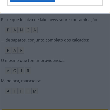
M
A
I
O
Peixe que foi alvo de fake news sobre contaminação
:
P
A
N
G
A
__ de sapatos, conjunto completo dos calçados
:
P
A
R
O mesmo que tomar providências
:
A
G
I
R
Mandioca, macaxeira
:
A
I
P
I
M