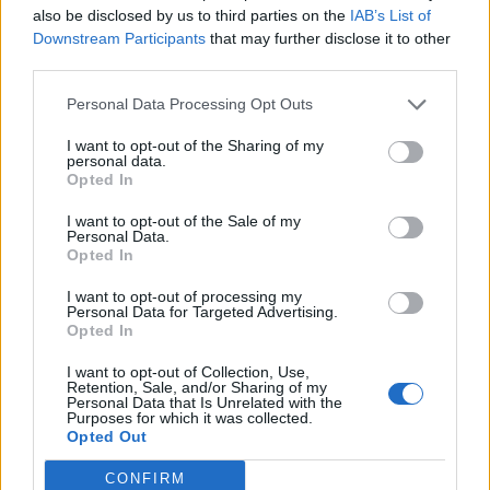
also be disclosed by us to third parties on the
IAB’s List of
I
N
P
E
Downstream Participants
that may further disclose it to other
A
G
I
R
third parties.
R
A
M
Personal Data Processing Opt Outs
Cortar ou triturar com os dentes
:
I want to opt-out of the Sharing of my
personal data.
R
O
E
R
Opted In
Memória que roda o sistema operacional do PC
:
I want to opt-out of the Sale of my
Personal Data.
Opted In
R
A
M
I want to opt-out of processing my
Fazer o som de um gato
:
Personal Data for Targeted Advertising.
Opted In
M
I
A
R
I want to opt-out of Collection, Use,
Retention, Sale, and/or Sharing of my
Instituto Nacional de Pesquisas Espaciais
:
Personal Data that Is Unrelated with the
Purposes for which it was collected.
Opted Out
I
N
P
E
CONFIRM
Mês em que se celebra o dia das mães
: