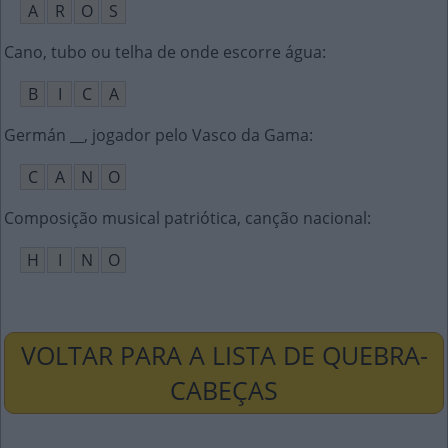
A
R
O
S
Cano, tubo ou telha de onde escorre água
:
B
I
C
A
Germán __, jogador pelo Vasco da Gama
:
C
A
N
O
Composição musical patriótica, canção nacional
:
H
I
N
O
VOLTAR PARA A LISTA DE QUEBRA-
CABEÇAS