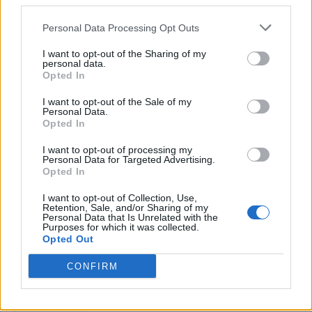
third parties.
H
I
N
O
Personal Data Processing Opt Outs
S
O
S
I want to opt-out of the Sharing of my
A parte colorida do olho
:
personal data.
Opted In
Í
R
I
S
I want to opt-out of the Sale of my
Personal Data.
Preparar a terra fazendo sulcos para o plantio
:
Opted In
A
R
A
R
I want to opt-out of processing my
Personal Data for Targeted Advertising.
Opted In
Interjeição gaúcha que vem de "barbaridade"
:
I want to opt-out of Collection, Use,
B
A
H
Retention, Sale, and/or Sharing of my
Personal Data that Is Unrelated with the
Purposes for which it was collected.
__ Band, canta o clássico The Finest
:
Opted Out
S
O
S
CONFIRM
Objetos em forma de círculos ou anéis
: