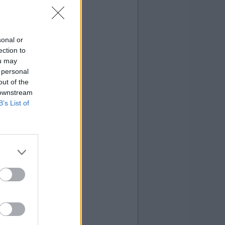
sonal or
ection to
ou may
 personal
out of the
 downstream
B’s List of