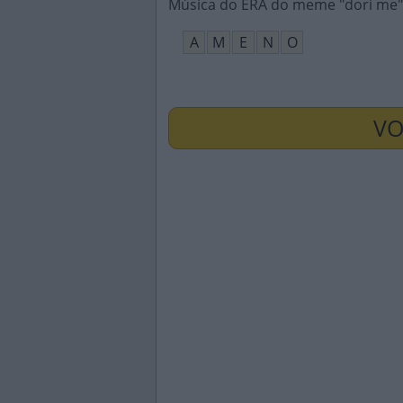
Música do ERA do meme "dori me"
A
M
E
N
O
VO