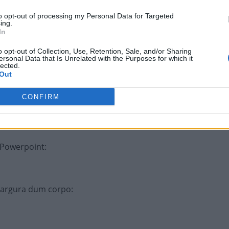
to opt-out of processing my Personal Data for Targeted
bal
:
ing.
In
o opt-out of Collection, Use, Retention, Sale, and/or Sharing
ersonal Data that Is Unrelated with the Purposes for which it
ndro comprido
:
lected.
Out
CONFIRM
a, capim
:
 Powerpoint
:
 largura dum corpo
: