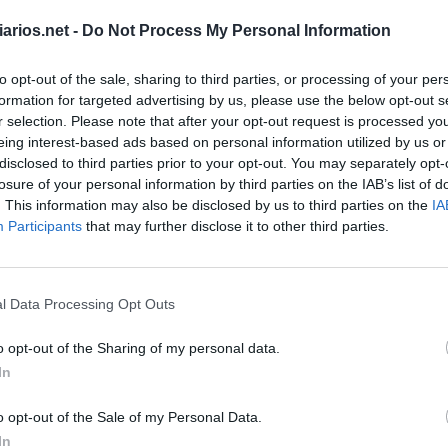
G
R
A
M
A
arios.net -
Do Not Process My Personal Information
P
O
R
E
M
S
L
I
D
E
to opt-out of the sale, sharing to third parties, or processing of your per
O
D
I
N
formation for targeted advertising by us, please use the below opt-out s
A
R
O
r selection. Please note that after your opt-out request is processed y
eing interest-based ads based on personal information utilized by us or
disclosed to third parties prior to your opt-out. You may separately opt-
losure of your personal information by third parties on the IAB’s list of
. This information may also be disclosed by us to third parties on the
IA
Participants
that may further disclose it to other third parties.
 Marvel
:
l Data Processing Opt Outs
via e mas
:
o opt-out of the Sharing of my personal data.
In
o opt-out of the Sale of my Personal Data.
In