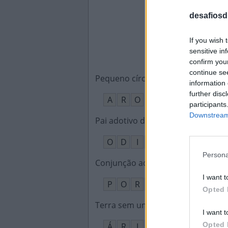
desafiosdi
If you wish 
sensitive in
confirm you
continue se
Pequeno círculo, anel
:
information 
further disc
A
R
O
participants
Downstream 
Pai adotivo de Loki, no Multiverso
O
D
I
N
Persona
Conjunção adversativa como toda
I want t
P
O
R
É
M
Opted 
Terra sem umidade, seca
:
I want t
Opted 
Á
R
I
D
A