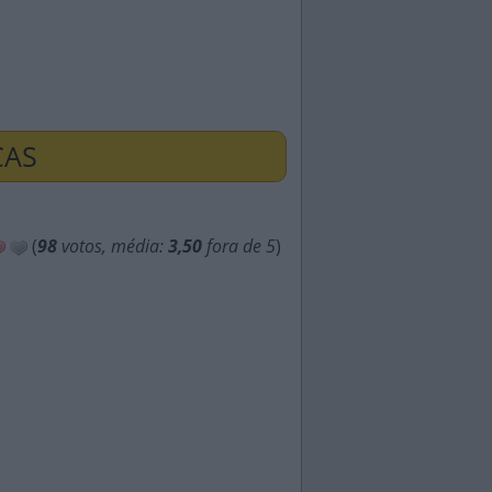
ÇAS
(
98
votos, média:
3,50
fora de 5
)