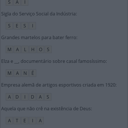
S
A
I
Sigla do Serviço Social da Indústria
:
S
E
S
I
Grandes martelos para bater ferro
:
M
A
L
H
O
S
Elza e __, documentário sobre casal famosíssimo
:
M
A
N
É
Empresa alemã de artigos esportivos criada em 1920
:
A
D
I
D
A
S
Aquela que não crê na existência de Deus
:
A
T
E
I
A