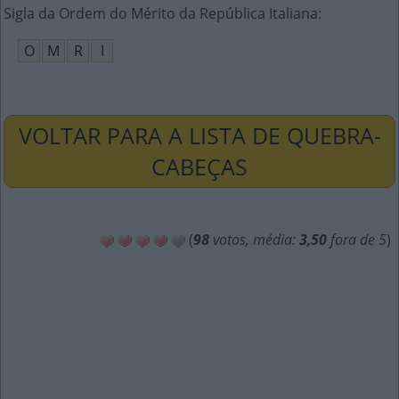
Sigla da Ordem do Mérito da República Italiana
:
O
M
R
I
VOLTAR PARA A LISTA DE QUEBRA-
CABEÇAS
(
98
votos, média:
3,50
fora de 5
)