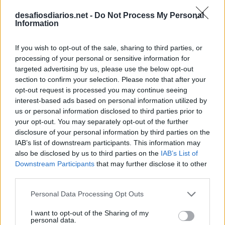
S
A
L
M
A
desafiosdiarios.net -
Do Not Process My Personal
Information
I
L
H
A
D
A
B
O
N
I
T
O
If you wish to opt-out of the sale, sharing to third parties, or
S
E
D
E
M
processing of your personal or sensitive information for
A
I
R
targeted advertising by us, please use the below opt-out
section to confirm your selection. Please note that after your
S
A
I
opt-out request is processed you may continue seeing
A marca que diz ser recomendada pelos dentistas
:
interest-based ads based on personal information utilized by
us or personal information disclosed to third parties prior to
O
R
A
L
B
your opt-out. You may separately opt-out of the further
disclosure of your personal information by third parties on the
Ruído, barulho
:
IAB’s list of downstream participants. This information may
also be disclosed by us to third parties on the
IAB’s List of
S
O
M
Downstream Participants
that may further disclose it to other
third parties.
Palavra para definir uma época histórica
:
Personal Data Processing Opt Outs
E
R
A
I want to opt-out of the Sharing of my
personal data.
A Hayek que foi Frida no cinema
: