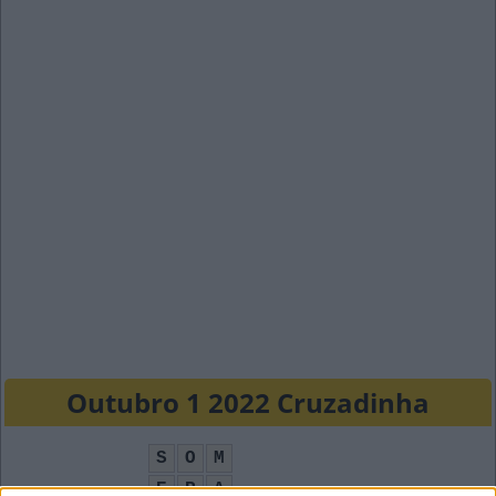
Outubro 1 2022 Cruzadinha
S
O
M
E
R
A