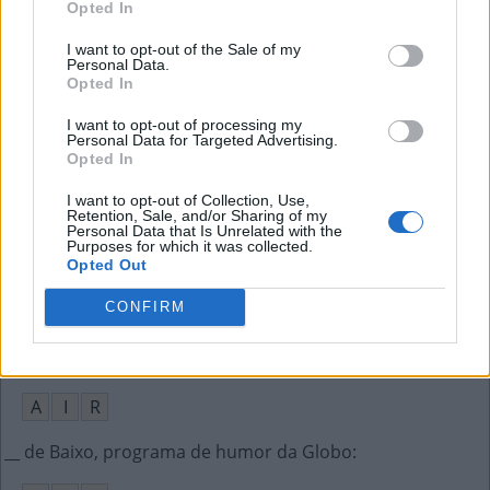
Opted In
S
A
L
M
A
I want to opt-out of the Sale of my
Personal Data.
Opted In
A pessoa que não pode sair por causa da chuva
:
I want to opt-out of processing my
I
L
H
A
D
A
Personal Data for Targeted Advertising.
Opted In
Quem ama o feio, __ lhe parece
:
I want to opt-out of Collection, Use,
Retention, Sale, and/or Sharing of my
B
O
N
I
T
O
Personal Data that Is Unrelated with the
Purposes for which it was collected.
Opted Out
Cinta utilizada em rodeios para estimular o bicho
:
CONFIRM
S
E
D
É
M
Macbook __, modelo ultrafino da Apple (ing.)
:
A
I
R
__ de Baixo, programa de humor da Globo
: