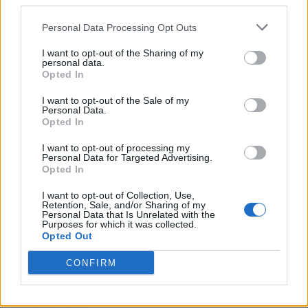
third parties.
M
I
L
L
Personal Data Processing Opt Outs
E
S
A
U
I want to opt-out of the Sharing of my
O irmão gêmeo de Jacó, na Bíblia
:
personal data.
Opted In
E
S
A
Ú
I want to opt-out of the Sale of my
Personal Data.
Na expressão, __ a pau é de jeito nenhum
:
Opted In
N
E
M
I want to opt-out of processing my
Personal Data for Targeted Advertising.
Opted In
__ Regina, cantora brasileira mãe de Maria Rita
:
I want to opt-out of Collection, Use,
E
L
I
S
Retention, Sale, and/or Sharing of my
Personal Data that Is Unrelated with the
Purposes for which it was collected.
O John Stuart que defendeu o utilitarismo
:
Opted Out
M
I
L
L
CONFIRM
Sair com ela e a cuia é levar tudo de um lugar
: