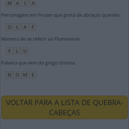
M
A
L
A
Personagem em Frozen que gosta de abraços quentes
:
O
L
A
F
Maneira de se referir ao Fluminense
:
F
L
U
Palavra que vem do grego ónoma
:
N
O
M
E
VOLTAR PARA A LISTA DE QUEBRA-
CABEÇAS