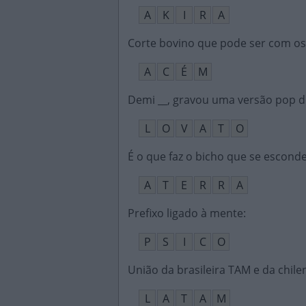
A
K
I
R
A
Corte bovino que pode ser com o
A
C
É
M
Demi __, gravou uma versão pop de
L
O
V
A
T
O
É o que faz o bicho que se escond
A
T
E
R
R
A
Prefixo ligado à mente
:
P
S
I
C
O
União da brasileira TAM e da chil
L
A
T
A
M