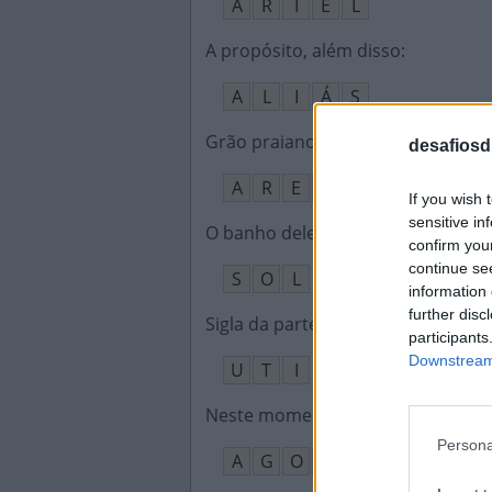
A
R
I
E
L
A propósito, além disso
:
A
L
I
Á
S
Grão praiano
:
desafiosdi
A
R
E
I
A
If you wish 
sensitive in
O banho dele deixa a pele bronze
confirm you
continue se
S
O
L
information 
further disc
Sigla da parte do hospital com doe
participants
Downstream 
U
T
I
Neste momento, presentemente
:
Persona
A
G
O
R
A