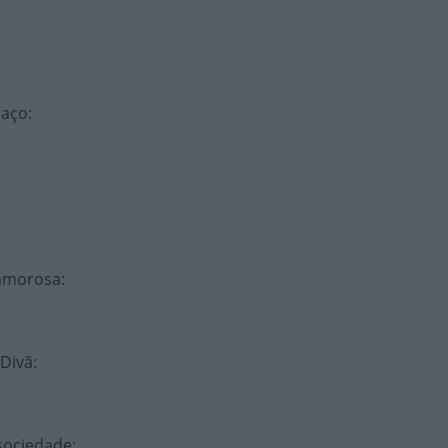
paço
:
 amorosa
:
 Divã
:
 sociedade
: