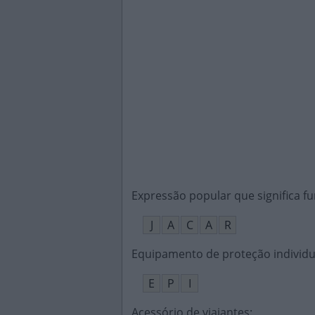
Expressão popular que significa fu
J
A
C
A
R
Equipamento de proteção individu
E
P
I
Acessório de viajantes
: