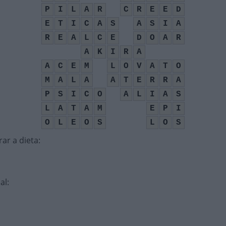
P
I
L
A
R
C
R
E
E
D
E
T
I
C
A
S
A
S
I
A
R
E
A
L
C
E
D
O
A
R
A
K
I
R
A
A
C
E
M
L
O
V
A
T
O
M
A
L
A
A
T
E
R
R
A
P
S
I
C
O
A
L
I
A
S
L
A
T
A
M
E
P
I
O
L
E
O
S
L
O
S
rar a dieta
:
al
: