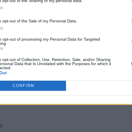
o opt-out of the Sharing of my personal data.
cações
:
In
o opt-out of the Sale of my Personal Data.
alth (ing.)
:
In
to opt-out of processing my Personal Data for Targeted
ing.
In
s
:
o opt-out of Collection, Use, Retention, Sale, and/or Sharing
ersonal Data that Is Unrelated with the Purposes for which it
lected.
Out
CONFIRM
l
: