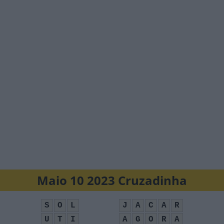
Maio 10 2023 Cruzadinha
S
O
L
J
A
C
A
R
U
T
I
A
G
O
R
A