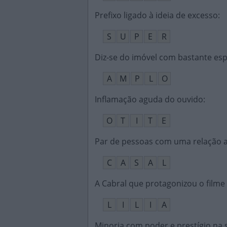
Prefixo ligado à ideia de excesso
:
S
U
P
E
R
Diz-se do imóvel com bastante es
A
M
P
L
O
Inflamação aguda do ouvido
:
O
T
I
T
E
Par de pessoas com uma relação
C
A
S
A
L
A Cabral que protagonizou o filme
L
I
L
I
A
Minoria com poder e prestígio na