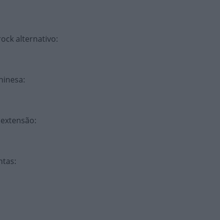
ock alternativo
:
chinesa
:
 extensão
:
ntas
: