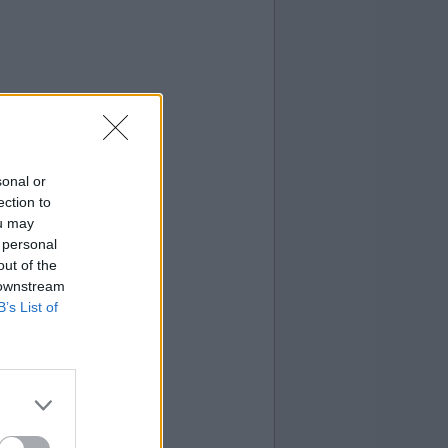
sonal or
ection to
ou may
 personal
out of the
 downstream
B’s List of