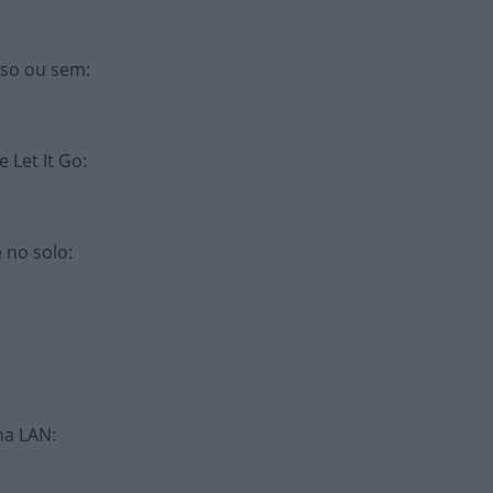
sso ou sem
:
 Let It Go
:
e no solo
:
ena LAN
: