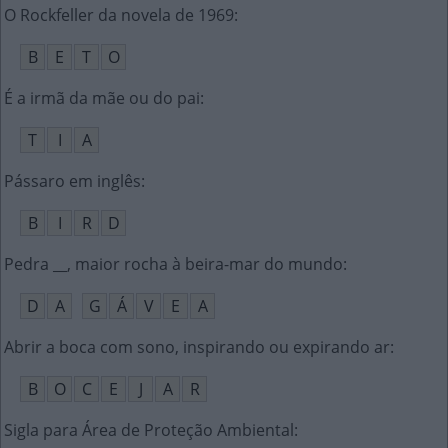
O Rockfeller da novela de 1969
:
B
E
T
O
É a irmã da mãe ou do pai
:
T
I
A
Pássaro em inglês
:
B
I
R
D
Pedra __, maior rocha à beira-mar do mundo
:
D
A
G
Á
V
E
A
Abrir a boca com sono, inspirando ou expirando ar
:
B
O
C
E
J
A
R
Sigla para Área de Proteção Ambiental
: