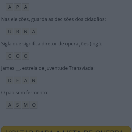
A
P
A
Nas eleições, guarda as decisões dos cidadãos
:
U
R
N
A
Sigla que significa diretor de operações (ing.)
:
C
O
O
James __, estrela de Juventude Transviada
:
D
E
A
N
O pão sem fermento
:
A
S
M
O