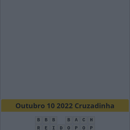
Outubro 10 2022 Cruzadinha
B
B
B
B
A
C
H
R
E
I
D
O
P
O
P