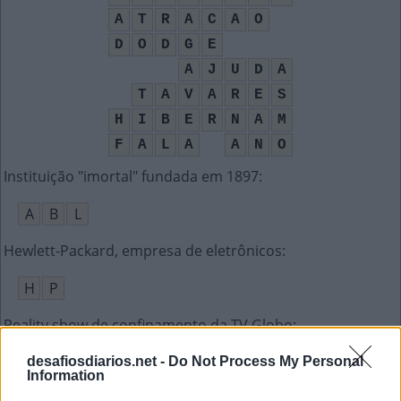
A
T
R
A
C
A
O
D
O
D
G
E
A
J
U
D
A
T
A
V
A
R
E
S
H
I
B
E
R
N
A
M
F
A
L
A
A
N
O
Instituição "imortal" fundada em 1897
:
A
B
L
Hewlett-Packard, empresa de eletrônicos
:
H
P
Reality show de confinamento da TV Globo
:
B
B
B
desafiosdiarios.net -
Do Not Process My Personal
Information
O Johann Sebastian da música clássica
: