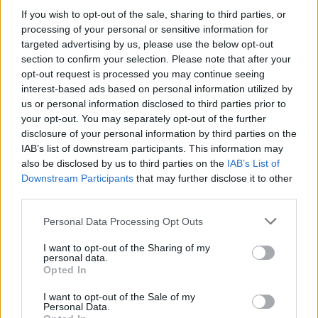
If you wish to opt-out of the sale, sharing to third parties, or
B
A
C
H
processing of your personal or sensitive information for
targeted advertising by us, please use the below opt-out
Apelido de Michael Jackson
:
section to confirm your selection. Please note that after your
opt-out request is processed you may continue seeing
R
E
I
D
O
P
O
P
interest-based ads based on personal information utilized by
us or personal information disclosed to third parties prior to
Algo com que se distrai ou diverte
:
your opt-out. You may separately opt-out of the further
disclosure of your personal information by third parties on the
A
T
R
A
Ç
Ã
O
IAB’s list of downstream participants. This information may
also be disclosed by us to third parties on the
IAB’s List of
A marca de automóveis da Dakota
:
Downstream Participants
that may further disclose it to other
third parties.
D
O
D
G
E
Personal Data Processing Opt Outs
Escrever SOS é uma maneira de pedi-la
:
I want to opt-out of the Sharing of my
personal data.
A
J
U
D
A
Opted In
Raposo __, rodovia paulista
:
I want to opt-out of the Sale of my
Personal Data.