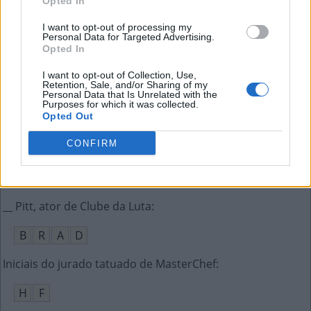
Opted In
T
A
V
A
R
E
S
I want to opt-out of processing my
O que os ursos fazem durante o inverno
:
Personal Data for Targeted Advertising.
Opted In
H
I
B
E
R
N
A
M
I want to opt-out of Collection, Use,
Retention, Sale, and/or Sharing of my
Anagrama de alfa; ato de falar
:
Personal Data that Is Unrelated with the
Purposes for which it was collected.
Opted Out
F
A
L
A
CONFIRM
Período de trezentos e sessenta e cinco dias
:
A
N
O
__ Pitt, ator de Clube da Luta
:
B
R
A
D
Iniciais do jurado tatuado de MasterChef
:
H
F