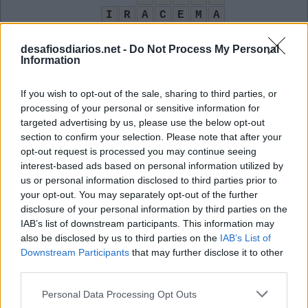
I
R
A
C
E
M
A
T
E
L
E
S
P
desafiosdiarios.net -
Do Not Process My Personal
A
T
E
N
T
O
Information
A
J
E
I
T
A
R
B
A
R
A
O
If you wish to opt-out of the sale, sharing to third parties, or
processing of your personal or sensitive information for
U
I
targeted advertising by us, please use the below opt-out
O nome do macaquinho de Alladin
:
section to confirm your selection. Please note that after your
opt-out request is processed you may continue seeing
A
B
U
interest-based ads based on personal information utilized by
us or personal information disclosed to third parties prior to
Obra de José de Alencar, anagrama de "América"
:
your opt-out. You may separately opt-out of the further
disclosure of your personal information by third parties on the
I
R
A
C
E
M
A
IAB’s list of downstream participants. This information may
also be disclosed by us to third parties on the
IAB’s List of
Ácido Ribonucleico
:
Downstream Participants
that may further disclose it to other
third parties.
R
N
A
Personal Data Processing Opt Outs
Iniciais do grande craque do futebol português
: