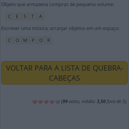
Objeto que armazena compras de pequeno volume
:
C
E
S
T
A
Escrever uma música; arranjar objetos em um espaço
:
C
O
M
P
O
R
VOLTAR PARA A LISTA DE QUEBRA-
CABEÇAS
(
99
votos, média:
3,50
fora de 5
)