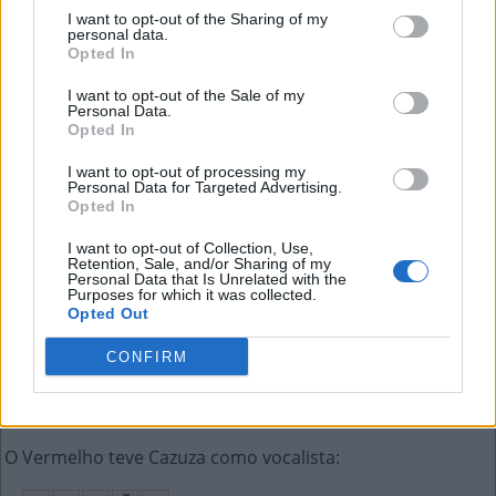
I want to opt-out of the Sharing of my
personal data.
C
R
Opted In
Tira de carne de porco comum em hambúrgueres
:
I want to opt-out of the Sale of my
Personal Data.
Opted In
B
A
C
O
N
I want to opt-out of processing my
Extinta companhia de telecomunicação de São Paulo
:
Personal Data for Targeted Advertising.
Opted In
T
E
L
E
S
P
I want to opt-out of Collection, Use,
Retention, Sale, and/or Sharing of my
Diz-se do indivíduo que observa tudo com detalhe
:
Personal Data that Is Unrelated with the
Purposes for which it was collected.
Opted Out
A
T
E
N
T
O
CONFIRM
Acomodar, ir tornando mais confortável
:
A
J
E
I
T
A
R
O Vermelho teve Cazuza como vocalista
: