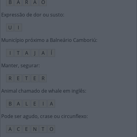
B
A
R
Ã
O
Expressão de dor ou susto
:
U
I
Município próximo a Balneário Camboriú
:
I
T
A
J
A
Í
Manter, segurar
:
R
E
T
E
R
Animal chamado de whale em inglês
:
B
A
L
E
I
A
Pode ser agudo, crase ou circunflexo
:
A
C
E
N
T
O