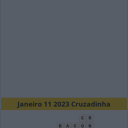
Janeiro 11 2023 Cruzadinha
C
R
B
A
C
O
N