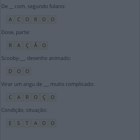
De __ com, segundo fulano
:
A
C
O
R
D
O
Dose, parte
:
R
A
Ç
Ã
O
Scooby-__, desenho animado
:
D
O
O
Virar um angu de __, muito complicado
:
C
A
R
O
Ç
O
Condição, situação
:
E
S
T
A
D
O