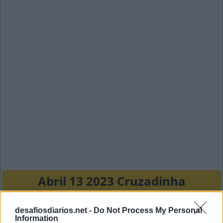
Abril 13 2023 Cruzadinha
E
U
R
desafiosdiarios.net -
Do Not Process My Personal
Information
C
I
S
M
A