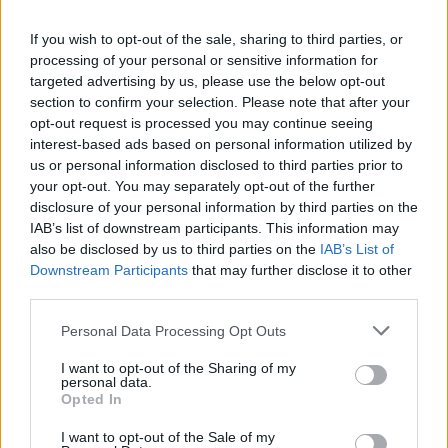
C
A
N
T
I
L
If you wish to opt-out of the sale, sharing to third parties, or
C
A
R
T
A
D
A
processing of your personal or sensitive information for
A
C
O
R
D
O
targeted advertising by us, please use the below opt-out
section to confirm your selection. Please note that after your
R
A
C
A
O
opt-out request is processed you may continue seeing
D
O
O
interest-based ads based on personal information utilized by
us or personal information disclosed to third parties prior to
Código ISO 4217 do euro
:
your opt-out. You may separately opt-out of the further
disclosure of your personal information by third parties on the
E
U
R
IAB’s list of downstream participants. This information may
Memory __, memória de alguns PlayStations (ing.)
also be disclosed by us to third parties on the
IAB’s List of
:
Downstream Participants
that may further disclose it to other
C
third parties.
A
R
D
Personal Data Processing Opt Outs
__ no Pezinho, canção do grupo Patrulha do Samba
:
I want to opt-out of the Sharing of my
R
A
L
A
personal data.
Opted In
Tubarão de pequeno porte
:
I want to opt-out of the Sale of my