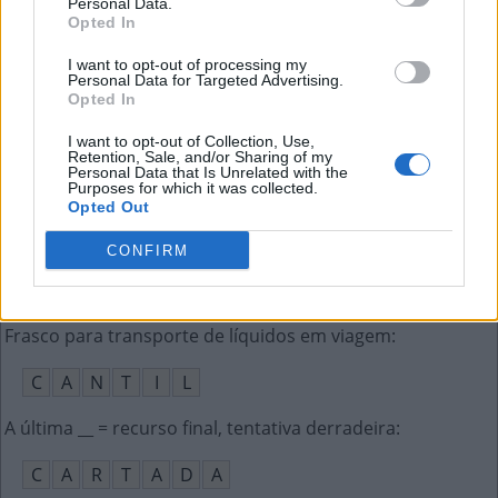
Personal Data.
C
A
Ç
Ã
O
Opted In
Prefixo que denota estar dentro de algo
:
I want to opt-out of processing my
Personal Data for Targeted Advertising.
Opted In
I
N
T
R
A
I want to opt-out of Collection, Use,
Levemente molhado
:
Retention, Sale, and/or Sharing of my
Personal Data that Is Unrelated with the
Purposes for which it was collected.
Ú
M
I
D
O
Opted Out
Ideia fixa, mania
:
CONFIRM
C
I
S
M
A
Frasco para transporte de líquidos em viagem
:
C
A
N
T
I
L
A última __ = recurso final, tentativa derradeira
:
C
A
R
T
A
D
A