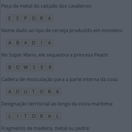
Peça de metal do calçado dos cavaleiros
:
E
S
P
O
R
A
Nome dado ao tipo de cerveja produzido em mosteiro
:
A
B
A
D
I
A
No Super Mario, ele sequestra a princesa Peach
:
B
O
W
S
E
R
Cadeira de musculação para a parte interna da coxa
:
A
D
U
T
O
R
A
Designação territorial ao longo da costa marítima
:
L
I
T
O
R
A
L
Fragmento de madeira, metal ou pedra
: