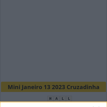
Mini Janeiro 13 2023 Cruzadinha
H
A
L
L
A
B
A
D
I
A