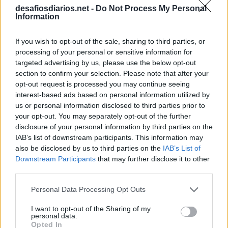
desafiosdiarios.net -
Do Not Process My Personal
D
O
N
U
T
S
Information
V
W
T
O
C
E
S
P
O
R
A
If you wish to opt-out of the sale, sharing to third parties, or
processing of your personal or sensitive information for
M
E
I
R
A
targeted advertising by us, please use the below opt-out
R
E
A
L
section to confirm your selection. Please note that after your
opt-out request is processed you may continue seeing
Torta em inglês
:
interest-based ads based on personal information utilized by
us or personal information disclosed to third parties prior to
P
I
E
your opt-out. You may separately opt-out of the further
disclosure of your personal information by third parties on the
Onomatopeia do som feito ao bater numa porta
:
IAB’s list of downstream participants. This information may
also be disclosed by us to third parties on the
IAB’s List of
T
O
C
Downstream Participants
that may further disclose it to other
Dinastia que precedeu os três reinos da China
:
third parties.
Personal Data Processing Opt Outs
H
A
N
I want to opt-out of the Sharing of my
Ocorre, acontece
:
personal data.
Opted In