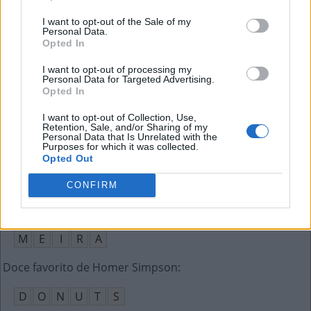
A
D
V
É
M
I want to opt-out of the Sale of my
Personal Data.
Volkswagen
:
Opted In
V
W
I want to opt-out of processing my
Personal Data for Targeted Advertising.
Opted In
Moeda brasileira criada em 1994
:
I want to opt-out of Collection, Use,
R
E
A
L
Retention, Sale, and/or Sharing of my
Personal Data that Is Unrelated with the
Purposes for which it was collected.
Sala de entrada (ing.)
:
Opted Out
H
A
L
L
CONFIRM
Tarcísio __, famoso galã de novelas
:
M
E
I
R
A
Doce favorito de Homer Simpson
:
D
O
N
U
T
S