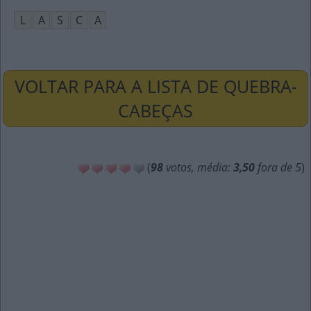
L
A
S
C
A
VOLTAR PARA A LISTA DE QUEBRA-
CABEÇAS
(
98
votos, média:
3,50
fora de 5
)