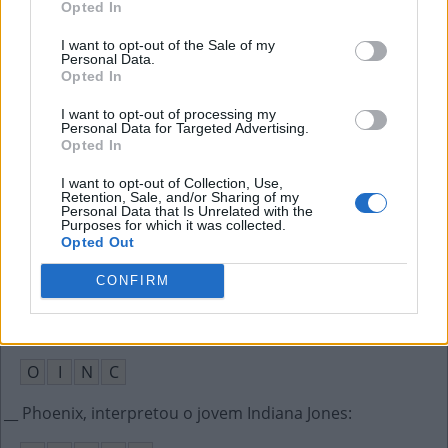
Opted In
Ó
V
U
L
O
I want to opt-out of the Sale of my
Personal Data.
Opted In
Tecla do computador usada para apagar
:
I want to opt-out of processing my
D
E
L
E
T
E
Personal Data for Targeted Advertising.
Opted In
Continue a __, canção de Oziel Pereira
:
I want to opt-out of Collection, Use,
Retention, Sale, and/or Sharing of my
R
E
M
A
R
Personal Data that Is Unrelated with the
Purposes for which it was collected.
Opted Out
Corante extraído da cochonilha
:
CONFIRM
G
R
Ã
Onomatopeia atribuída ao porco
:
O
I
N
C
__ Phoenix, interpretou o jovem Indiana Jones
: