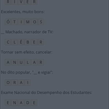
R
I
V
E
R
Excelentes, muito bons
:
Ó
T
I
M
O
S
__ Machado, narrador de TV
:
C
L
É
B
E
R
Tornar sem efeito, cancelar
:
A
N
U
L
A
R
No dito popular, "__ e vigiai"
:
O
R
A
I
Exame Nacional do Desempenho dos Estudantes
:
E
N
A
D
E