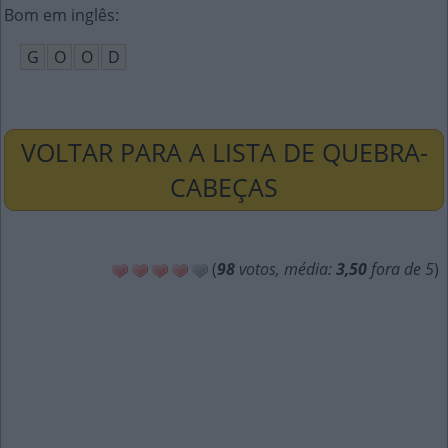
Bom em inglês
:
G
O
O
D
VOLTAR PARA A LISTA DE QUEBRA-
CABEÇAS
(
98
votos, média:
3,50
fora de 5
)