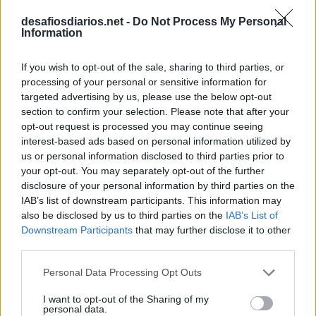
O
V
U
L
O
desafiosdiarios.net -
Do Not Process My Personal
Information
D
E
L
E
T
E
R
A
B
I
N
O
If you wish to opt-out of the sale, sharing to third parties, or
R
E
M
A
R
processing of your personal or sensitive information for
R
O
D
A
targeted advertising by us, please use the below opt-out
section to confirm your selection. Please note that after your
S
E
I
opt-out request is processed you may continue seeing
Reinventá-la é julgar novidade o que já é velho
:
interest-based ads based on personal information utilized by
us or personal information disclosed to third parties prior to
R
O
D
A
your opt-out. You may separately opt-out of the further
disclosure of your personal information by third parties on the
Canção ciente de Nando Reis
:
IAB’s list of downstream participants. This information may
also be disclosed by us to third parties on the
IAB’s List of
S
E
I
Downstream Participants
that may further disclose it to other
third parties.
Líder religioso de comunidade judaica
:
Personal Data Processing Opt Outs
R
A
B
I
N
O
I want to opt-out of the Sharing of my
personal data.
Gameta feminino
: