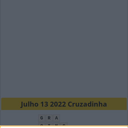
Julho 13 2022 Cruzadinha
G
R
A
O
I
N
C