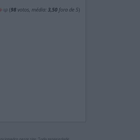
(
98
votos, média:
3,50
fora de 5
)
mencionados neste site. Toda propriedade