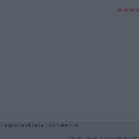
e responsabilidade
|
Contate-nos
Este site não é afiliado aos aplicativos 