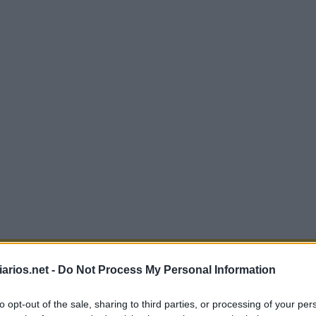
Mini Outubro 13 2022 Cruzadinha
arios.net -
Do Not Process My Personal Information
S
U
B
to opt-out of the sale, sharing to third parties, or processing of your per
T
R
A
P