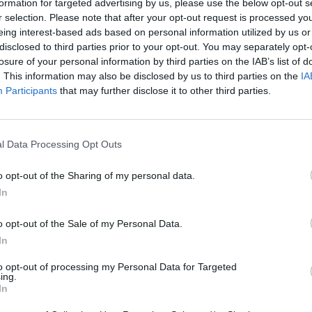
formation for targeted advertising by us, please use the below opt-out s
E
R
R
O
r selection. Please note that after your opt-out request is processed y
eing interest-based ads based on personal information utilized by us or
P
O
D
E
disclosed to third parties prior to your opt-out. You may separately opt-
ldade de NY
:
losure of your personal information by third parties on the IAB’s list of
. This information may also be disclosed by us to third parties on the
IA
Participants
that may further disclose it to other third parties.
dadora
:
l Data Processing Opt Outs
cia
:
o opt-out of the Sharing of my personal data.
In
o opt-out of the Sale of my Personal Data.
nho
:
In
to opt-out of processing my Personal Data for Targeted
ing.
In