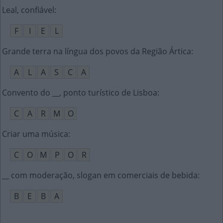
Leal, confiável
:
F
I
E
L
Grande terra na língua dos povos da Região Ártica
:
A
L
A
S
C
A
Convento do __, ponto turístico de Lisboa
:
C
A
R
M
O
Criar uma música
:
C
O
M
P
O
R
__ com moderação, slogan em comerciais de bebida
:
B
E
B
A