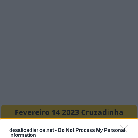
Fevereiro 14 2023 Cruzadinha
C
B
V
desafiosdiarios.net -
Do Not Process My Personal
Information
A
C
O
E
S