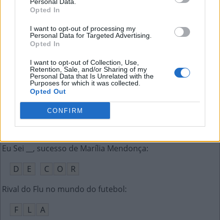
Personal Data.
C
B
V
Opted In
Papéis de uma empresa na bolsa de valores
:
I want to opt-out of processing my
Personal Data for Targeted Advertising.
Opted In
A
Ç
Õ
E
S
I want to opt-out of Collection, Use,
Palavra em inglês para cordeiro
:
Retention, Sale, and/or Sharing of my
Personal Data that Is Unrelated with the
Purposes for which it was collected.
L
A
M
B
Opted Out
Teoria, sistema
:
CONFIRM
I
S
M
O
Eu Sei __, sucesso de Marília Mendonça
:
D
E
C
O
R
Rival do Flu no mundo do futebol
:
F
L
A