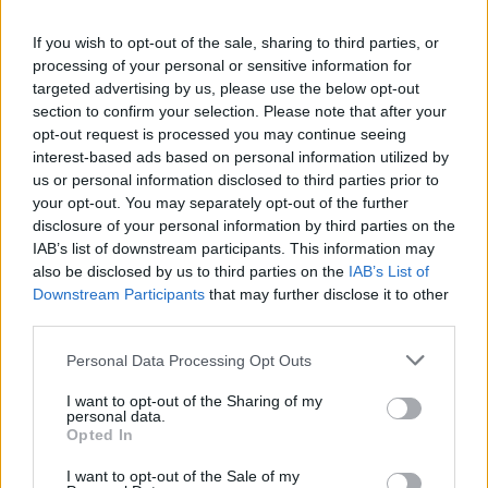
L
A
M
B
If you wish to opt-out of the sale, sharing to third parties, or
F
A
R
P
A
processing of your personal or sensitive information for
I
S
M
O
targeted advertising by us, please use the below opt-out
section to confirm your selection. Please note that after your
D
E
C
O
R
opt-out request is processed you may continue seeing
F
L
A
interest-based ads based on personal information utilized by
us or personal information disclosed to third parties prior to
Versus, contra
:
your opt-out. You may separately opt-out of the further
disclosure of your personal information by third parties on the
V
S
IAB’s list of downstream participants. This information may
Distrito Federal
also be disclosed by us to third parties on the
:
IAB’s List of
Downstream Participants
that may further disclose it to other
D
third parties.
F
Personal Data Processing Opt Outs
Sai da madeira e pode se alojar na pele
:
I want to opt-out of the Sharing of my
F
A
R
P
A
personal data.
Opted In
Entidade que organiza a Superliga de vôlei
:
I want to opt-out of the Sale of my