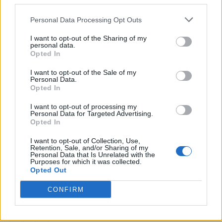
third parties.
V
O
T
O
Personal Data Processing Opt Outs
A
T
U
M
I want to opt-out of the Sharing of my
Tablet clássico da Apple
:
personal data.
Opted In
I
P
A
D
I want to opt-out of the Sale of my
Personal Data.
Manifestação da vontade do eleitor
:
Opted In
V
O
T
O
I want to opt-out of processing my
Personal Data for Targeted Advertising.
Opted In
Texto publicitário inserido em meio a transmissões
:
I want to opt-out of Collection, Use,
S
P
O
T
Retention, Sale, and/or Sharing of my
Personal Data that Is Unrelated with the
Purposes for which it was collected.
Habilidade ou talento natural
:
Opted Out
D
O
M
CONFIRM
Antiga sigla de doença sexualmente transmissível
: