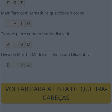
D
S
T
Mamífero com armadura que cobre o corpo
:
T
A
T
U
Tipo de peixe como o bonito-listrado
:
A
T
U
M
Livro de Martha Medeiros; filme com Lilia Cabral
:
D
I
V
Ã
VOLTAR PARA A LISTA DE QUEBRA-
CABEÇAS