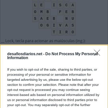
L
E
I
S
C
A
O
M
B
F
E
B
S
A
E
B
N
U
O
G
I
V
A
S
T
I
R
O
__ Lock, tecla para acionar as maiúsculas (ing.)
:
C
A
P
S
desafiosdiarios.net -
Do Not Process My Personal
Information
Presentes nos pés, incomodam bastante
:
If you wish to opt-out of the sale, sharing to third parties, or
C
A
L
O
S
processing of your personal or sensitive information for
targeted advertising by us, please use the below opt-out
Usada por policiais para prender a mão dos bandidos
:
section to confirm your selection. Please note that after your
opt-out request is processed you may continue seeing
A
L
G
E
M
A
interest-based ads based on personal information utilized by
us or personal information disclosed to third parties prior to
Decodifica a mensagem
:
your opt-out. You may separately opt-out of the further