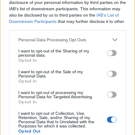
disclosure of your personal information by third parties on the
L
Ê
IAB’s list of downstream participants. This information may
Coloca-se no anzol para pescar
also be disclosed by us to third parties on the
:
IAB’s List of
Downstream Participants
that may further disclose it to other
third parties.
I
S
C
A
Personal Data Processing Opt Outs
Sigla da Organização Mundial de Boxe
:
I want to opt-out of the Sharing of my
O
M
B
personal data.
Opted In
Tropa brasileira enviada à Itália na 2ª Guerra
:
I want to opt-out of the Sale of my
Personal Data.
F
E
B
Opted In
Prova que avalia o ensino básico no Brasil
:
I want to opt-out of processing my
Personal Data for Targeted Advertising.
Opted In
S
A
E
B
I want to opt-out of Collection, Use,
Sem roupa
:
Retention, Sale, and/or Sharing of my
Personal Data that Is Unrelated with the
Purposes for which it was collected.
N
U
Opted Out