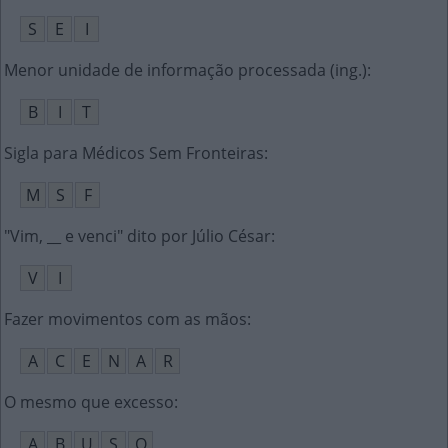
S
E
I
Menor unidade de informação processada (ing.)
:
B
I
T
Sigla para Médicos Sem Fronteiras
:
M
S
F
"Vim, __ e venci" dito por Júlio César
:
V
I
Fazer movimentos com as mãos
:
A
C
E
N
A
R
O mesmo que excesso
:
A
B
U
S
O