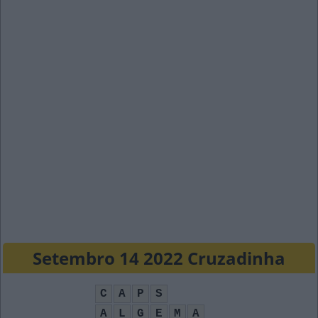
Setembro 14 2022 Cruzadinha
C
A
P
S
A
L
G
E
M
A