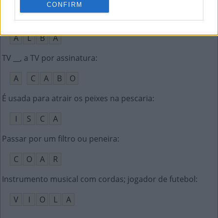
CONFIRM
O mesmo que aurora, amanhecer
:
A
L
B
A
TV __, a TV por assinatura
:
A
C
A
B
O
É usada para atrair os peixes na pescaria
:
I
S
C
A
Passar por um filtro ou peneira
:
C
O
A
R
Instrumento musical com cordas; jogador de futebol
:
V
I
O
L
A