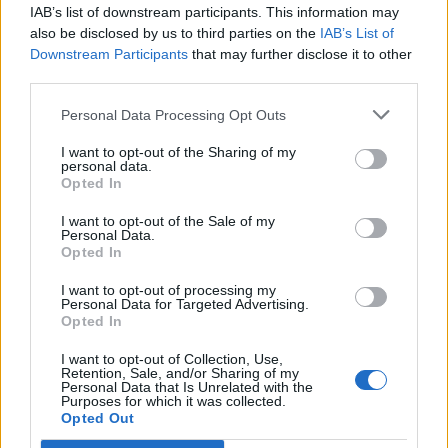
I
V
A
IAB’s list of downstream participants. This information may
S
I
C
A
also be disclosed by us to third parties on the
IAB’s List of
Downstream Participants
that may further disclose it to other
C
O
A
R
third parties.
A
L
B
A
Personal Data Processing Opt Outs
A
O
S
Termo incomum para altar cristão
:
I want to opt-out of the Sharing of my
personal data.
Opted In
A
R
A
S
I want to opt-out of the Sale of my
Vittorio de __, dirigiu Ladrões de Bicicleta
:
Personal Data.
Opted In
S
I
C
A
I want to opt-out of processing my
Personal Data for Targeted Advertising.
Preposição "a" + artigo "os"
:
Opted In
A
O
S
I want to opt-out of Collection, Use,
Retention, Sale, and/or Sharing of my
Personal Data that Is Unrelated with the
Monarca russo com o epíteto de terrível
:
Purposes for which it was collected.
Opted Out
I
V
Ã