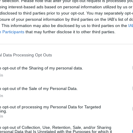
r selection. Please note that after your opt-out request is processed y
D
I
D
I
eing interest-based ads based on personal information utilized by us or
disclosed to third parties prior to your opt-out. You may separately opt-
B
O
A
losure of your personal information by third parties on the IAB’s list of
se a pé
:
. This information may also be disclosed by us to third parties on the
IA
Participants
that may further disclose it to other third parties.
al famosíssimo
:
l Data Processing Opt Outs
o opt-out of the Sharing of my personal data.
 Aragão
:
In
o opt-out of the Sale of my Personal Data.
In
to opt-out of processing my Personal Data for Targeted
ing.
In
o opt-out of Collection, Use, Retention, Sale, and/or Sharing
ersonal Data that Is Unrelated with the Purposes for which it