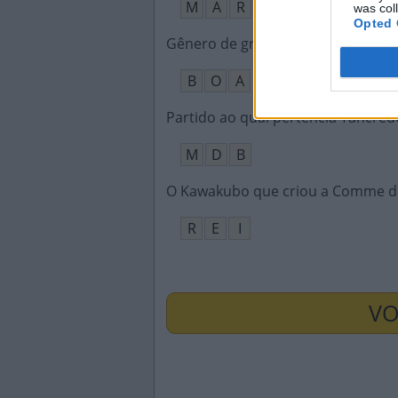
M
A
R
was col
Opted 
Gênero de grande serpente conhe
B
O
A
Partido ao qual pertencia Tancre
M
D
B
O Kawakubo que criou a Comme d
R
E
I
VO