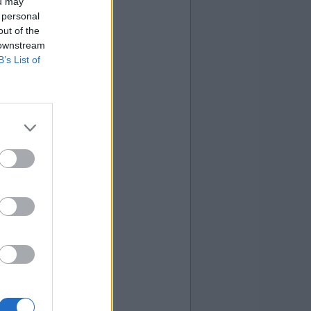
ou may
 personal
out of the
 downstream
B’s List of