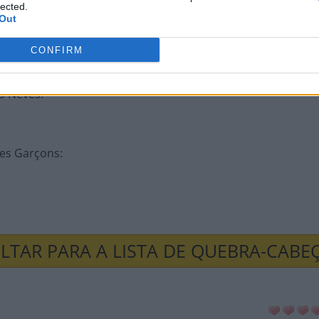
lected.
Out
cida como jiboia
:
CONFIRM
do Neves
:
es Garçons
:
LTAR PARA A LISTA DE QUEBRA-CABE