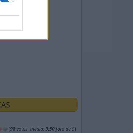
ÇAS
(
98
votos, média:
3,50
fora de 5
)