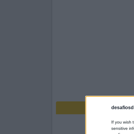
desafiosdi
If you wish 
sensitive in