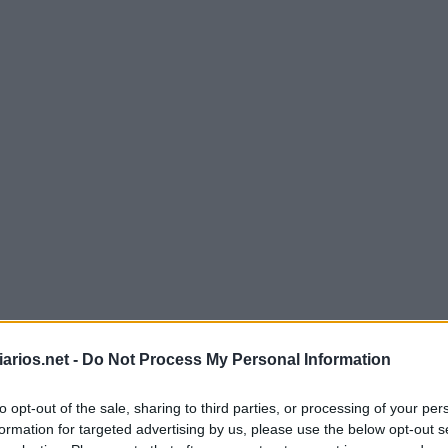
Mini Julho 15 2022 Cruzadinha
arios.net -
Do Not Process My Personal Information
to opt-out of the sale, sharing to third parties, or processing of your per
M
A
R
formation for targeted advertising by us, please use the below opt-out s
M
A
N
E