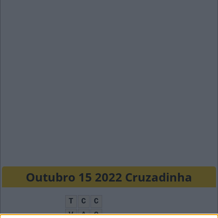
Outubro 15 2022 Cruzadinha
T
C
C
V
A
O