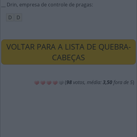
__ Drin, empresa de controle de pragas
:
D
D
VOLTAR PARA A LISTA DE QUEBRA-
CABEÇAS
(
98
votos, média:
3,50
fora de 5
)