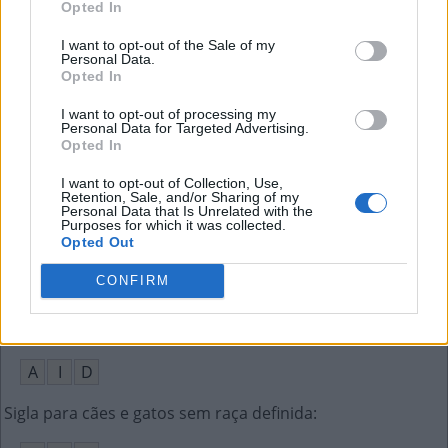
Opted In
F
O
L
G
A
I want to opt-out of the Sale of my
Personal Data.
Opted In
Escola artística ligada à ilusão de ótica (ing.)
:
I want to opt-out of processing my
O
P
A
R
T
Personal Data for Targeted Advertising.
Opted In
Contestar, contrapor
:
I want to opt-out of Collection, Use,
Retention, Sale, and/or Sharing of my
N
E
G
A
R
Personal Data that Is Unrelated with the
Purposes for which it was collected.
Opted Out
Odor agradável ao olfato
:
CONFIRM
A
R
O
M
A
Band-__, marca de curativo adesivo (ing.)
:
A
I
D
Sigla para cães e gatos sem raça definida
: