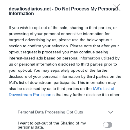
F
O
L
G
A
desafiosdiarios.net -
Do Not Process My Personal
Information
O
P
A
R
T
N
E
G
A
R
If you wish to opt-out of the sale, sharing to third parties, or
A
R
O
M
A
processing of your personal or sensitive information for
A
I
D
targeted advertising by us, please use the below opt-out
section to confirm your selection. Please note that after your
S
R
D
opt-out request is processed you may continue seeing
Televisão
:
interest-based ads based on personal information utilized by
us or personal information disclosed to third parties prior to
T
V
your opt-out. You may separately opt-out of the further
disclosure of your personal information by third parties on the
Sigla usada para o trabalho final de faculdade
:
IAB’s list of downstream participants. This information may
also be disclosed by us to third parties on the
IAB’s List of
T
C
C
Downstream Participants
that may further disclose it to other
third parties.
Espaço vazio
:
Personal Data Processing Opt Outs
V
Ã
O
I want to opt-out of the Sharing of my
personal data.
Tempo livre
: