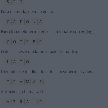
S
R
D
Fora de moda, de mau gosto
:
C
A
F
O
N
A
Exercício meio-termo entre caminhar e correr (ing.)
:
C
O
O
P
E
R
O dos cisnes é um famoso balé dramático
:
L
A
G
O
Unidades de medida dos frios em supermercados
:
G
R
A
M
A
S
Aproximar, chamar a si
:
A
T
R
A
I
R