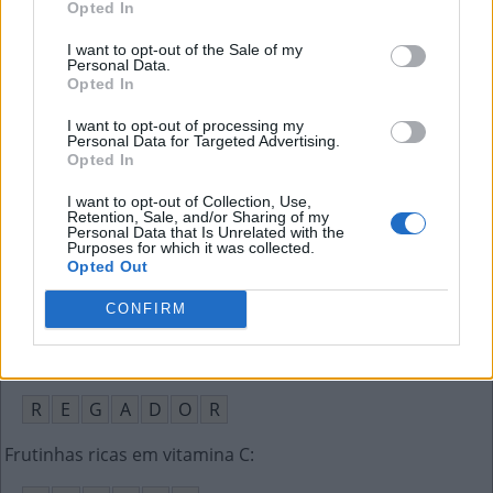
Opted In
F
Ã
S
I want to opt-out of the Sale of my
Personal Data.
Opted In
Local da pele endurecido por atrito
:
I want to opt-out of processing my
C
A
L
O
Personal Data for Targeted Advertising.
Opted In
Quadro que divulga o resultado de uma competição
:
I want to opt-out of Collection, Use,
Retention, Sale, and/or Sharing of my
P
L
A
C
A
R
Personal Data that Is Unrelated with the
Purposes for which it was collected.
Opted Out
O futebol é jogado sobre esta superfície verde
:
CONFIRM
G
R
A
M
A
D
O
Objeto para molhar as plantas
:
R
E
G
A
D
O
R
Frutinhas ricas em vitamina C
: