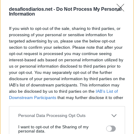
P
L
A
C
A
R
desafiosdiarios.net -
Do Not Process My Personal
Information
G
R
A
M
A
D
O
R
E
G
A
D
O
R
If you wish to opt-out of the sale, sharing to third parties, or
A
M
O
R
A
S
processing of your personal or sensitive information for
T
I
A
O
targeted advertising by us, please use the below opt-out
section to confirm your selection. Please note that after your
A
O
S
opt-out request is processed you may continue seeing
Preposição "a" + artigo "os"
:
interest-based ads based on personal information utilized by
us or personal information disclosed to third parties prior to
A
O
S
your opt-out. You may separately opt-out of the further
disclosure of your personal information by third parties on the
Como são os macacos de O Mágico de Oz
:
IAB’s list of downstream participants. This information may
also be disclosed by us to third parties on the
IAB’s List of
A
L
A
D
O
S
Downstream Participants
that may further disclose it to other
third parties.
O feminino de frei
:
Personal Data Processing Opt Outs
S
O
R
O
R
I want to opt-out of the Sharing of my
personal data.
Admiradores de um cantor ou ator
: