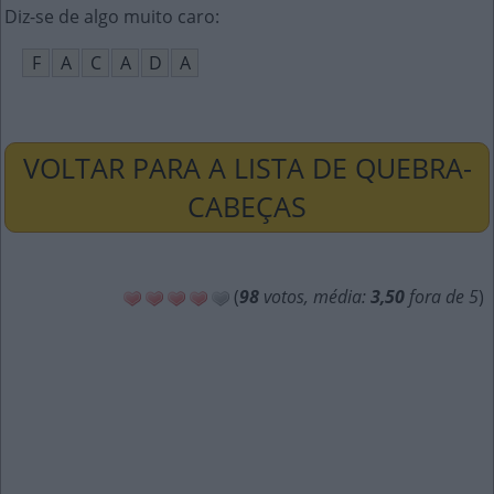
Diz-se de algo muito caro
:
F
A
C
A
D
A
VOLTAR PARA A LISTA DE QUEBRA-
CABEÇAS
(
98
votos, média:
3,50
fora de 5
)