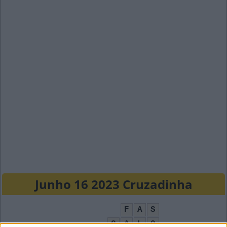
Junho 16 2023 Cruzadinha
F
A
S
C
A
L
O