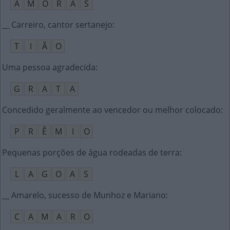
A
M
O
R
A
S
__ Carreiro, cantor sertanejo
:
T
I
Ã
O
Uma pessoa agradecida
:
G
R
A
T
A
Concedido geralmente ao vencedor ou melhor colocado
:
P
R
Ê
M
I
O
Pequenas porções de água rodeadas de terra
:
L
A
G
O
A
S
__ Amarelo, sucesso de Munhoz e Mariano
:
C
A
M
A
R
O