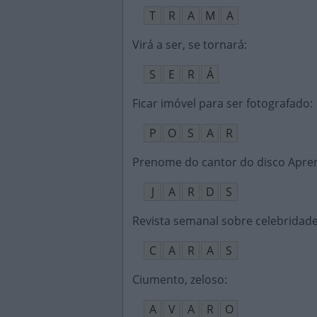
T
R
A
M
A
Virá a ser, se tornará
:
S
E
R
Á
Ficar imóvel para ser fotografado
:
P
O
S
A
R
Prenome do cantor do disco Apr
J
A
R
D
S
Revista semanal sobre celebridad
C
A
R
A
S
Ciumento, zeloso
:
A
V
A
R
O