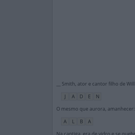
__ Smith, ator e cantor filho de Wil
J
A
D
E
N
O mesmo que aurora, amanhecer
:
A
L
B
A
Na cantiga, era de vidro e se queb