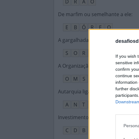
D
R
Ã
O
De marfim ou semelhante a ele
:
E
B
Ó
R
E
O
A gargalhada é a extensão dele
:
desafiosdi
S
O
R
R
I
S
O
If you wish 
sensitive in
A Organização Mundial de Saúde s
confirm you
continue se
O
M
S
information 
further disc
Autarquia ligada a transporte aqua
participants
Downstream 
A
N
T
A
Q
Investimento de renda fixa de em
Persona
C
D
B