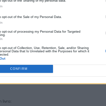
o opt-out of the Sharing of my personal data.
 TOC
:
In
o opt-out of the Sale of my Personal Data.
em Hilda Furacão
:
In
to opt-out of processing my Personal Data for Targeted
ing.
In
o opt-out of Collection, Use, Retention, Sale, and/or Sharing
ersonal Data that Is Unrelated with the Purposes for which it
lected.
Out
do
:
CONFIRM
odutores de funk
:
m livro
: