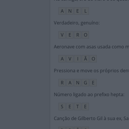
A
N
E
L
Verdadeiro, genuíno
:
V
E
R
O
Aeronave com asas usada como me
A
V
I
Ã
O
Pressiona e move os próprios den
R
A
N
G
E
Número ligado ao prefixo hepta
:
S
E
T
E
Canção de Gilberto Gil à sua ex, S