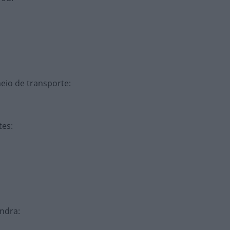
io de transporte
:
tes
:
andra
: