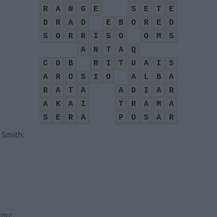
R
A
N
G
E
S
E
T
E
D
R
A
O
E
B
O
R
E
O
S
O
R
R
I
S
O
O
M
S
A
N
T
A
Q
C
D
B
R
I
T
U
A
I
S
A
R
O
S
I
O
A
L
B
A
R
A
T
A
A
D
I
A
R
A
K
A
I
T
R
A
M
A
S
E
R
A
P
O
S
A
R
l Smith
:
rou
: