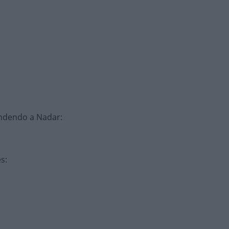
endendo a Nadar
:
es
: