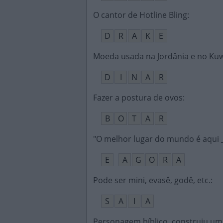
O cantor de Hotline Bling
:
D
R
A
K
E
Moeda usada na Jordânia e no Kuw
D
I
N
A
R
Fazer a postura de ovos
:
B
O
T
A
R
"O melhor lugar do mundo é aqui __
E
A
G
O
R
A
Pode ser mini, evasê, godê, etc.
:
S
A
I
A
Personagem bíblico, construiu um