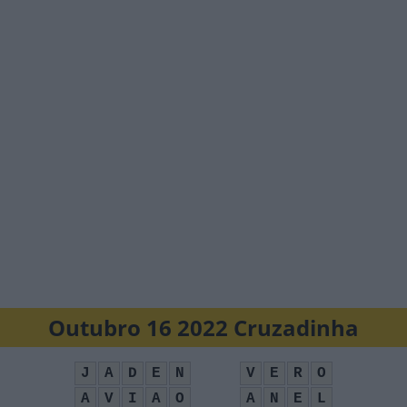
Outubro 16 2022 Cruzadinha
J
A
D
E
N
V
E
R
O
A
V
I
A
O
A
N
E
L