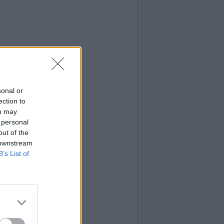
sonal or
ection to
ou may
 personal
out of the
 downstream
B’s List of