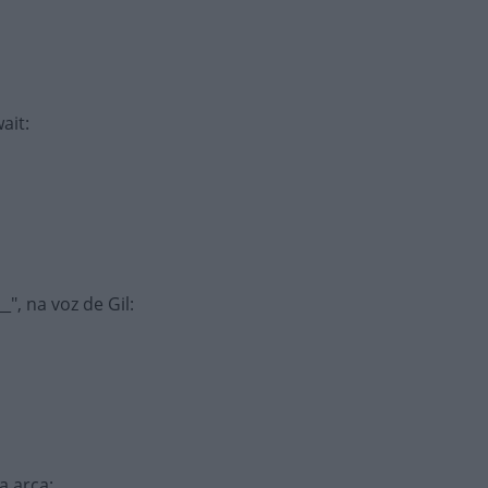
ait
:
", na voz de Gil
:
a arca
: