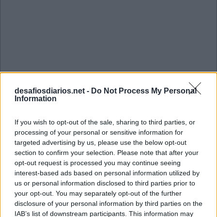
desafiosdiarios.net -
Do Not Process My Personal
Information
If you wish to opt-out of the sale, sharing to third parties, or
processing of your personal or sensitive information for
targeted advertising by us, please use the below opt-out
section to confirm your selection. Please note that after your
opt-out request is processed you may continue seeing
Mini Julho 17 2022 Cruzadinha
interest-based ads based on personal information utilized by
us or personal information disclosed to third parties prior to
your opt-out. You may separately opt-out of the further
A
P
A
disclosure of your personal information by third parties on the
IAB’s list of downstream participants. This information may
T
A
T
I