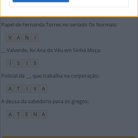
T
A
T
I
Papel de Fernanda Torres no seriado Os Normais
:
V
A
N
I
__ Valverde, foi Ana do Véu em Sinhá Moça
:
Í
S
I
S
Policial da __, que trabalha na corporação
:
A
T
I
V
A
A deusa da sabedoria para os gregos
:
A
T
E
N
A