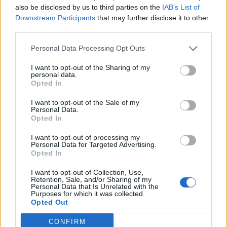
also be disclosed by us to third parties on the
IAB’s List of
I
P
E
S
Downstream Participants
that may further disclose it to other
V
A
N
I
third parties.
A
S
A
S
Personal Data Processing Opt Outs
Capital dos __, apelido da cidade de Campo Grande
:
I want to opt-out of the Sharing of my
personal data.
I
P
Ê
S
Opted In
Sigla para Área de Proteção Ambiental
:
I want to opt-out of the Sale of my
Personal Data.
Opted In
A
P
A
I want to opt-out of processing my
Cortar as __, tirar a liberdade
:
Personal Data for Targeted Advertising.
Opted In
A
S
A
S
I want to opt-out of Collection, Use,
Retention, Sale, and/or Sharing of my
Alguém que diz o que pensa não tem __ na língua
:
Personal Data that Is Unrelated with the
Purposes for which it was collected.
Opted Out
P
A
P
A
S
CONFIRM
A Bernardi que é colunista da Folha de S.Paulo
: