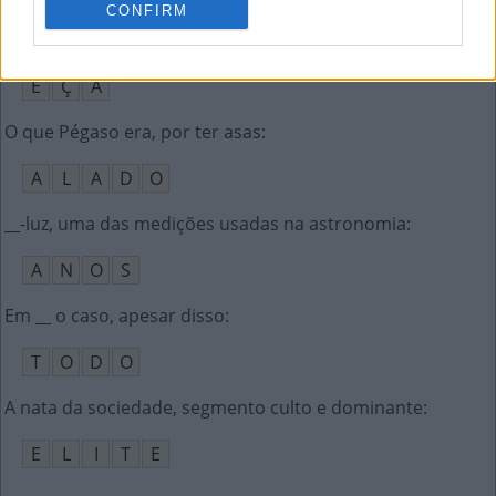
CONFIRM
__ de Queiroz, autor de A Cidade e as Serras
:
E
Ç
A
O que Pégaso era, por ter asas
:
A
L
A
D
O
__-luz, uma das medições usadas na astronomia
:
A
N
O
S
Em __ o caso, apesar disso
:
T
O
D
O
A nata da sociedade, segmento culto e dominante
:
E
L
I
T
E