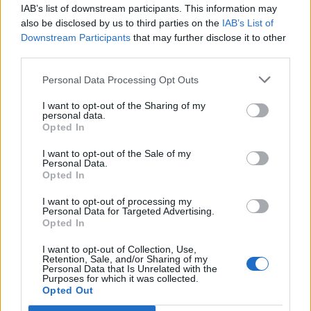
E
C
A
IAB’s list of downstream participants. This information may
L
A
L
A
also be disclosed by us to third parties on the
IAB’s List of
Downstream Participants
that may further disclose it to other
I
R
A
N
third parties.
T
O
D
O
Personal Data Processing Opt Outs
E
L
O
S
__ Celico, foi casada com Kaká
:
I want to opt-out of the Sharing of my
personal data.
Opted In
C
A
R
O
L
I want to opt-out of the Sale of my
As argolas de uma corrente
:
Personal Data.
Opted In
E
L
O
S
I want to opt-out of processing my
Personal Data for Targeted Advertising.
__ Malfitano, ex-ator de Malhação
:
Opted In
I
R
A
N
I want to opt-out of Collection, Use,
Retention, Sale, and/or Sharing of my
Personal Data that Is Unrelated with the
Canção de Karol Conká com um moleque mimado
:
Purposes for which it was collected.
Opted Out
L
A
L
Á