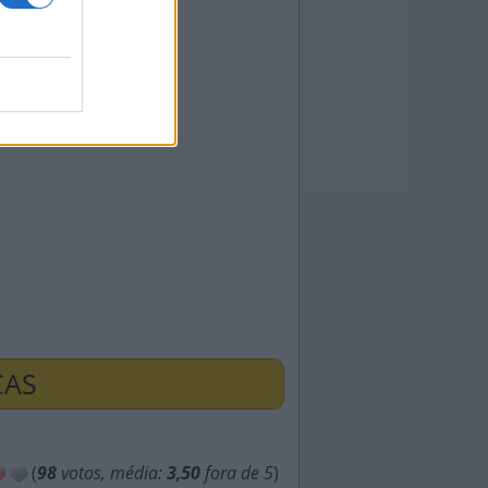
ÇAS
(
98
votos, média:
3,50
fora de 5
)