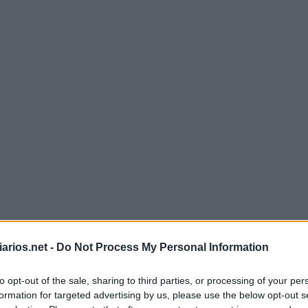
Mini Abril 18 2023 Cruzadinha
arios.net -
Do Not Process My Personal Information
to opt-out of the sale, sharing to third parties, or processing of your per
B
O
M
formation for targeted advertising by us, please use the below opt-out s
A
V
I
V