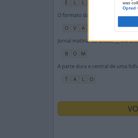
E
L
L
A
was col
Opted 
O formato da bola de rúgbi
:
O
V
A
L
Jornal matinal da Globo, __ Dia Bras
B
O
M
A parte dura e central de uma folh
T
A
L
O
VO