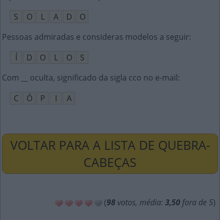
S
O
L
A
D
O
Pessoas admiradas e consideras modelos a seguir
:
Í
D
O
L
O
S
Com __ oculta, significado da sigla cco no e-mail
:
C
Ó
P
I
A
VOLTAR PARA A LISTA DE QUEBRA-
CABEÇAS
(
98
votos, média:
3,50
fora de 5
)