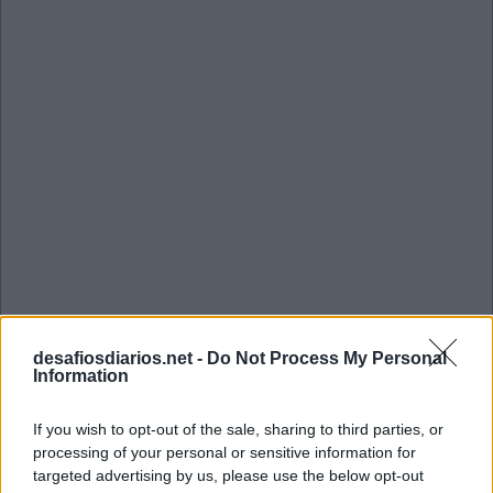
desafiosdiarios.net -
Do Not Process My Personal
Information
Mini Agosto 18 2022 Cruzadinha
If you wish to opt-out of the sale, sharing to third parties, or
processing of your personal or sensitive information for
T
A
C
O
S
targeted advertising by us, please use the below opt-out
I
D
O
L
O
S