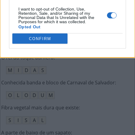
Unidade usada para contar átomos e íons
:
I want to opt-out of Collection, Use,
Retention, Sale, and/or Sharing of my
Personal Data that Is Unrelated with the
M
O
L
Purposes for which it was collected.
Opted Out
Clube italiano no qual Maradona ganhou dois títulos
:
CONFIRM
N
A
P
O
L
I
O rei do toque aurífero
:
M
I
D
A
S
Conhecida banda e bloco de Carnaval de Salvador
:
O
L
O
D
U
M
Fibra vegetal mais dura que existe
:
S
I
S
A
L
A parte de baixo de um sapato
: