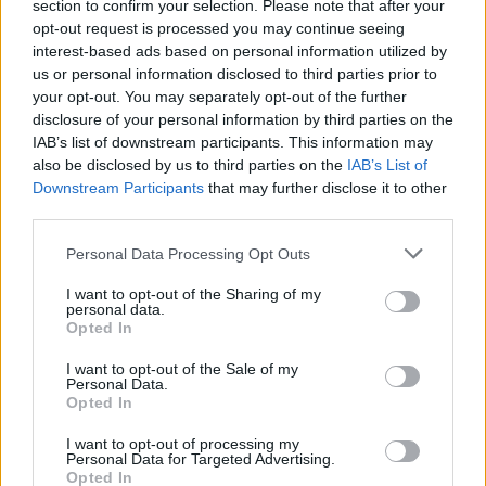
section to confirm your selection. Please note that after your
N
A
P
O
L
I
opt-out request is processed you may continue seeing
interest-based ads based on personal information utilized by
M
I
D
A
S
us or personal information disclosed to third parties prior to
S
A
U
D
A
your opt-out. You may separately opt-out of the further
M
O
L
disclosure of your personal information by third parties on the
IAB’s list of downstream participants. This information may
Rin __ Tin, pastor alemão estrela do cinema
:
also be disclosed by us to third parties on the
IAB’s List of
Downstream Participants
that may further disclose it to other
T
I
N
third parties.
Amy __, indicada ao Oscar por Trapaça
:
Personal Data Processing Opt Outs
A
D
A
M
S
I want to opt-out of the Sharing of my
personal data.
Opted In
Cumprimenta alguém
:
I want to opt-out of the Sale of my
S
A
Ú
D
A
Personal Data.
Opted In
Pedaços de madeira usados em pisos
:
I want to opt-out of processing my
Personal Data for Targeted Advertising.
T
A
C
O
S
Opted In