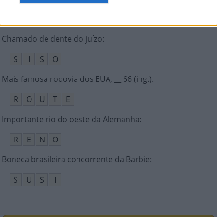
P
R
É
Chamado de dente do juízo
:
S
I
S
O
Mais famosa rodovia dos EUA, __ 66 (ing.)
:
R
O
U
T
E
Importante rio do oeste da Alemanha
:
R
E
N
O
Boneca brasileira concorrente da Barbie
:
S
U
S
I