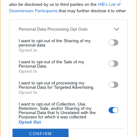
also be disclosed by us to third parties on the
IAB’s List of
S
U
S
I
Downstream Participants
that may further disclose it to other
A
T
O
S
third parties.
R
E
N
O
Personal Data Processing Opt Outs
Ficar imóvel para ser fotografado
:
I want to opt-out of the Sharing of my
personal data.
P
O
S
A
R
Opted In
Hit de Britney Spears, __! I Did It Again (ing.)
:
I want to opt-out of the Sale of my
Personal Data.
Opted In
O
O
P
S
I want to opt-out of processing my
Ações; protestos na rua
:
Personal Data for Targeted Advertising.
Opted In
A
T
O
S
I want to opt-out of Collection, Use,
Retention, Sale, and/or Sharing of my
Empresa japonesa conhecida pelas impressoras
:
Personal Data that Is Unrelated with the
Purposes for which it was collected.
Opted Out
E
P
S
O
N
CONFIRM
__-estreia, ocorre antes do lançamento oficial
: