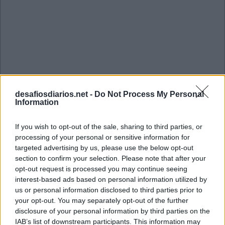
desafiosdiarios.net -
Do Not Process My Personal
Information
If you wish to opt-out of the sale, sharing to third parties, or
processing of your personal or sensitive information for
targeted advertising by us, please use the below opt-out
section to confirm your selection. Please note that after your
opt-out request is processed you may continue seeing
Mini Janeiro 2 2023 Cruzadinha
interest-based ads based on personal information utilized by
us or personal information disclosed to third parties prior to
your opt-out. You may separately opt-out of the further
P
R
E
disclosure of your personal information by third parties on the
IAB’s list of downstream participants. This information may
O
O
P
S