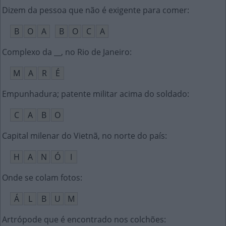
Dizem da pessoa que não é exigente para comer
:
B
O
A
B
O
C
A
Complexo da __, no Rio de Janeiro
:
M
A
R
É
Empunhadura; patente militar acima do soldado
:
C
A
B
O
Capital milenar do Vietnã, no norte do país
:
H
A
N
Ó
I
Onde se colam fotos
:
Á
L
B
U
M
Artrópode que é encontrado nos colchões
: