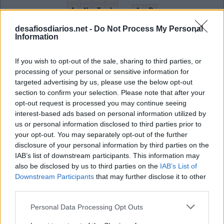
A
N
I
L
A
B
B
O
A
B
O
C
A
desafiosdiarios.net -
Do Not Process My Personal
Information
O
I
U
R
A
L
M
A
R
E
If you wish to opt-out of the sale, sharing to third parties, or
L
O
processing of your personal or sensitive information for
targeted advertising by us, please use the below opt-out
Cumprimento
:
section to confirm your selection. Please note that after your
opt-out request is processed you may continue seeing
O
I
interest-based ads based on personal information utilized by
us or personal information disclosed to third parties prior to
Rio na fronteira entre a Europa e a Ásia
:
your opt-out. You may separately opt-out of the further
disclosure of your personal information by third parties on the
U
R
A
L
IAB’s list of downstream participants. This information may
Vasilha em que se prepara o mate ou chimarrão
also be disclosed by us to third parties on the
IAB’s List of
:
Downstream Participants
that may further disclose it to other
C
third parties.
U
I
A
Personal Data Processing Opt Outs
O remédio por via assim é engolido
: