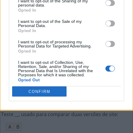
I want to opt-out of the Sharing of my
O
R
A
L
personal data.
Opted In
Bolo com nome de pão
:
I want to opt-out of the Sale of my
Personal Data.
L
Ó
Opted In
Iniciais da apresentadora que dizia "gracinha"
:
I want to opt-out of processing my
Personal Data for Targeted Advertising.
Opted In
H
C
I want to opt-out of Collection, Use,
O Reymond que já foi casado com Grazi Massafera
:
Retention, Sale, and/or Sharing of my
Personal Data that Is Unrelated with the
Purposes for which it was collected.
C
A
U
Ã
Opted Out
Substância usada para tingimento em azul
:
CONFIRM
A
N
I
L
Teste __, usado para comparar duas versões de site
:
A
B