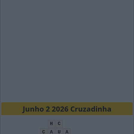
Junho 2 2026 Cruzadinha
H
C
C
A
U
A