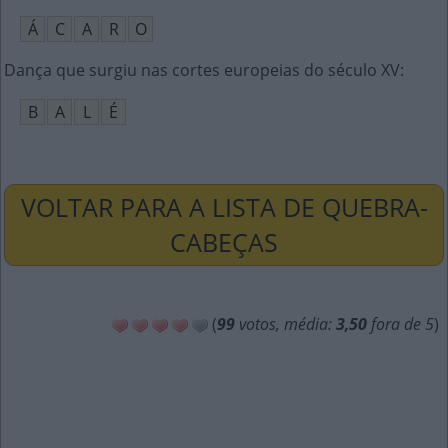
Á
C
A
R
O
Dança que surgiu nas cortes europeias do século XV
:
B
A
L
É
VOLTAR PARA A LISTA DE QUEBRA-
CABEÇAS
(
99
votos, média:
3,50
fora de 5
)