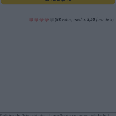
(
98
votos, média:
3,50
fora de 5
)
Política de Privacidade
|
Isenção de responsabilidade
|