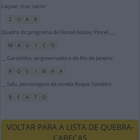
Caçoar, tirar sarro
:
Z
O
A
R
Quadro do programa de Daniel Azulay: Pincel __
:
M
Á
G
I
C
O
__ Garotinho, ex-governadora do Rio de Janeiro
:
R
O
S
I
N
H
A
__ Salu, personagem da novela Roque Santeiro
:
B
E
A
T
O
VOLTAR PARA A LISTA DE QUEBRA-
CABEÇAS