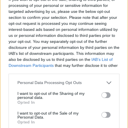
processing of your personal or sensitive information for
R
A
S
G
A
R
targeted advertising by us, please use the below opt-out
A
G
I
O
T
A
section to confirm your selection. Please note that after your
P
I
N
T
O
R
opt-out request is processed you may continue seeing
interest-based ads based on personal information utilized by
A
C
H
A
us or personal information disclosed to third parties prior to
Z
O
A
R
your opt-out. You may separately opt-out of the further
disclosure of your personal information by third parties on the
Outra palavra para bramar
:
IAB’s list of downstream participants. This information may
also be disclosed by us to third parties on the
IAB’s List of
U
R
R
A
R
Downstream Participants
that may further disclose it to other
Homem jovem
:
third parties.
Personal Data Processing Opt Outs
R
A
P
A
Z
I want to opt-out of the Sharing of my
Diz-se que quem procura faz isso
:
personal data.
Opted In
A
C
H
A
I want to opt-out of the Sale of my
Personal Data.
Outro nome da constelação Pictor
:
Opted In