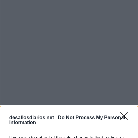
Mini Junho 2 2026 Cruzadinha
desafiosdiarios.net -
Do Not Process My Personal
Information
R
E
B
U
M
O
S
E
R
If you wish to opt-out of the sale, sharing to third parties, or