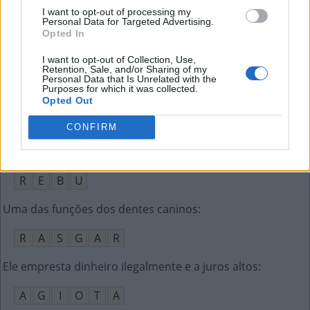
P
I
N
T
O
R
I want to opt-out of processing my
Personal Data for Targeted Advertising.
Opted In
Acabar, não estar mais disponível
:
I want to opt-out of Collection, Use,
E
S
G
O
T
A
R
Retention, Sale, and/or Sharing of my
Personal Data that Is Unrelated with the
Purposes for which it was collected.
Benjamin __, autor de biografia sobre Susan Sontag
:
Opted Out
M
O
S
E
R
CONFIRM
O __, novela de 1974 da Globo; confusão
:
R
E
B
U
Uma das funções dos dentes caninos
:
R
A
S
G
A
R
Ele empresta dinheiro ilegalmente e a juros altos
:
A
G
I
O
T
A