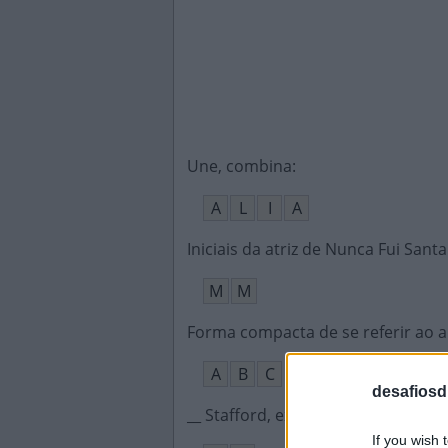
Une, combina
:
A
L
I
A
Iniciais da atriz de Nunca Fui Santa
M
M
Forma compacta de se referir ao a
A
B
C
desafiosdi
__ Stafford, explorador do Discov
If you wish 