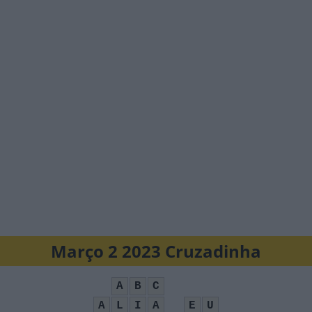
Março 2 2023 Cruzadinha
A
B
C
A
L
I
A
E
U