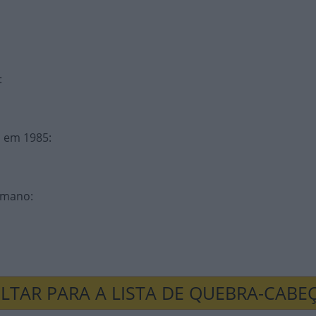
:
a em 1985
:
humano
:
LTAR PARA A LISTA DE QUEBRA-CABE