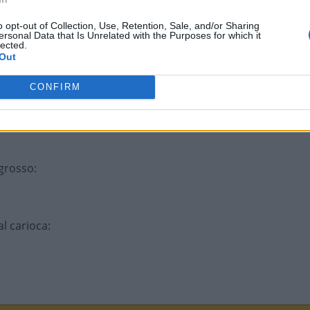
o opt-out of Collection, Use, Retention, Sale, and/or Sharing
ersonal Data that Is Unrelated with the Purposes for which it
lected.
étrica
:
Out
CONFIRM
mãe
:
 grosso
:
al carioca
: