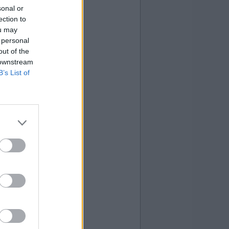
sonal or
ection to
ou may
 personal
out of the
 downstream
B’s List of