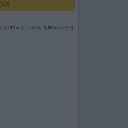
ÇAS
(
99
votos, média:
3,50
fora de 5
)