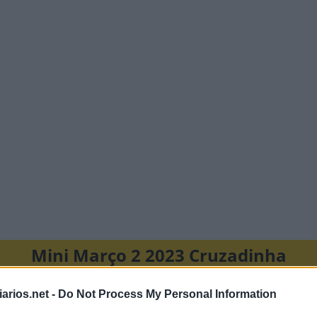
Mini Março 2 2023 Cruzadinha
C
A
P
arios.net -
Do Not Process My Personal Information
O
R
A
R