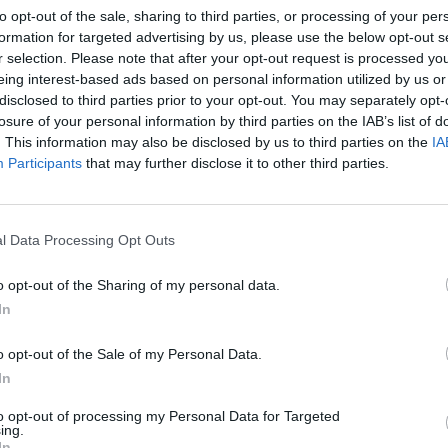
to opt-out of the sale, sharing to third parties, or processing of your per
L
A
P
A
formation for targeted advertising by us, please use the below opt-out s
A
R
A
L
r selection. Please note that after your opt-out request is processed y
R
A
I
O
eing interest-based ads based on personal information utilized by us or
disclosed to third parties prior to your opt-out. You may separately opt-
losure of your personal information by third parties on the IAB’s list of
. This information may also be disclosed by us to third parties on the
IA
Participants
that may further disclose it to other third parties.
 quase seco
:
l Data Processing Opt Outs
o
:
o opt-out of the Sharing of my personal data.
In
o opt-out of the Sale of my Personal Data.
In
to opt-out of processing my Personal Data for Targeted
ing.
a do pescoço
:
In