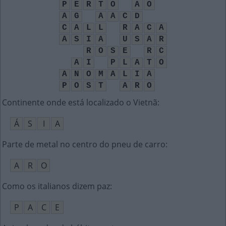
P
E
R
T
O
A
O
A
G
A
A
C
D
C
A
L
L
R
A
C
A
A
S
I
A
U
S
A
R
R
O
S
E
R
C
A
I
P
L
A
T
O
A
N
O
M
A
L
I
A
P
O
S
T
A
R
O
Continente onde está localizado o Vietnã
:
Á
S
I
A
Parte de metal no centro do pneu de carro
:
A
R
O
Como os italianos dizem paz
:
P
A
C
E