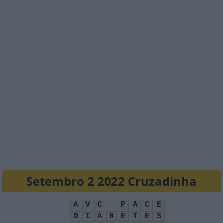
Setembro 2 2022 Cruzadinha
A
V
C
P
A
C
E
D
I
A
B
E
T
E
S