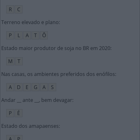
R
C
Terreno elevado e plano
:
P
L
A
T
Ô
Estado maior produtor de soja no BR em 2020
:
M
T
Nas casas, os ambientes preferidos dos enófilos
:
A
D
E
G
A
S
Andar __ ante __, bem devagar
:
P
É
Estado dos amapaenses
:
A
P