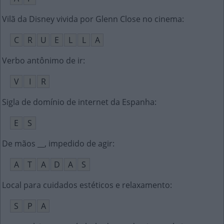
Vilã da Disney vivida por Glenn Close no cinema
:
C
R
U
E
L
L
A
Verbo antônimo de ir
:
V
I
R
Sigla de domínio de internet da Espanha
:
E
S
De mãos __, impedido de agir
:
A
T
A
D
A
S
Local para cuidados estéticos e relaxamento
:
S
P
A