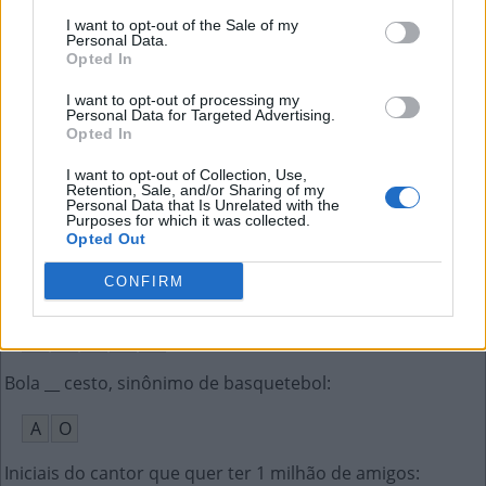
Doença causada pela deficiência de insulina
:
I want to opt-out of the Sale of my
Personal Data.
Opted In
D
I
A
B
E
T
E
S
I want to opt-out of processing my
O mesmo que coragem
:
Personal Data for Targeted Advertising.
Opted In
R
A
Ç
A
I want to opt-out of Collection, Use,
Retention, Sale, and/or Sharing of my
Aquilo que se desvia da norma, irregularidade
:
Personal Data that Is Unrelated with the
Purposes for which it was collected.
Opted Out
A
N
O
M
A
L
I
A
CONFIRM
Antônimo de longe
:
P
E
R
T
O
Bola __ cesto, sinônimo de basquetebol
:
A
O
Iniciais do cantor que quer ter 1 milhão de amigos
: