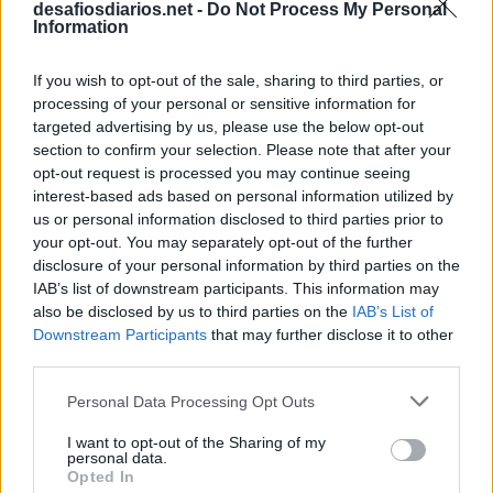
desafiosdiarios.net -
Do Not Process My Personal
C
A
L
L
Information
"Vou andar por __, perguntar por __" diz a canção
:
If you wish to opt-out of the sale, sharing to third parties, or
A
Í
processing of your personal or sensitive information for
targeted advertising by us, please use the below opt-out
Washington __, jornal ligado a Jeff Bezos (ing.)
:
section to confirm your selection. Please note that after your
opt-out request is processed you may continue seeing
P
O
S
T
interest-based ads based on personal information utilized by
us or personal information disclosed to third parties prior to
Vinho que não é tinto nem branco (fra.)
:
your opt-out. You may separately opt-out of the further
disclosure of your personal information by third parties on the
R
O
S
É
IAB’s list of downstream participants. This information may
also be disclosed by us to third parties on the
IAB’s List of
Vestir
:
Downstream Participants
that may further disclose it to other
third parties.
U
S
A
R
Personal Data Processing Opt Outs
Entidade de reabilitação ortopédica criada em 1950
:
I want to opt-out of the Sharing of my
personal data.
A
A
C
D
Opted In