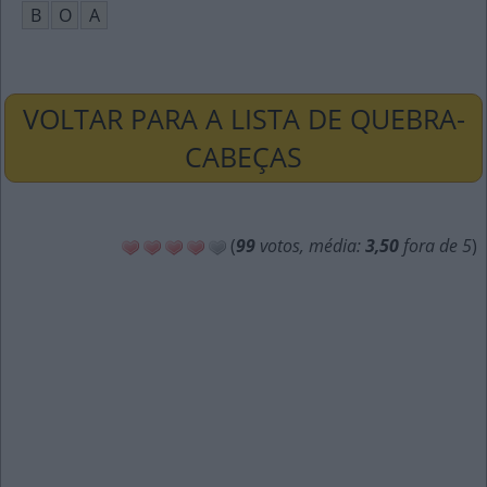
B
O
A
VOLTAR PARA A LISTA DE QUEBRA-
CABEÇAS
(
99
votos, média:
3,50
fora de 5
)