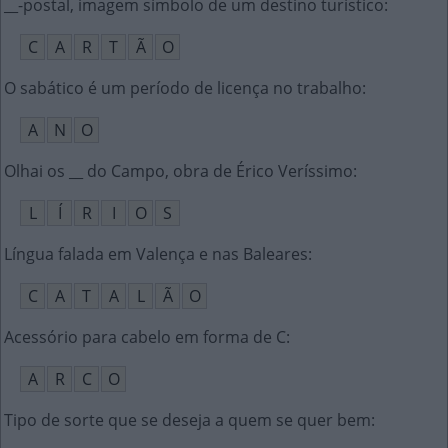
__-postal, imagem símbolo de um destino turístico
:
C
A
R
T
Ã
O
O sabático é um período de licença no trabalho
:
A
N
O
Olhai os __ do Campo, obra de Érico Veríssimo
:
L
Í
R
I
O
S
Língua falada em Valença e nas Baleares
:
C
A
T
A
L
Ã
O
Acessório para cabelo em forma de C
:
A
R
C
O
Tipo de sorte que se deseja a quem se quer bem
: