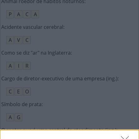
Animal roedor de hábitos noturnos
:
P
A
C
A
Acidente vascular cerebral
:
A
V
C
Como se diz "ar" na Inglaterra
:
A
I
R
Cargo de diretor-executivo de uma empresa (ing.)
:
C
E
O
Símbolo de prata
:
A
G
O center que é uma central de atendimento (ing.)
: