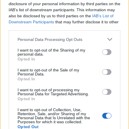
disclosure of your personal information by third parties on the
V
A
L
O
R
IAB’s list of downstream participants. This information may
I
N
E
S
also be disclosed by us to third parties on the
IAB’s List of
Downstream Participants
that may further disclose it to other
P
O
S
third parties.
A Brasil que canta Make Love
:
Personal Data Processing Opt Outs
I
N
Ê
S
I want to opt-out of the Sharing of my
personal data.
Carro em inglês
:
Opted In
C
A
R
I want to opt-out of the Sale of my
Personal Data.
Opted In
O Campos que foi presidente do Brasil
:
I want to opt-out of processing my
S
A
L
E
S
Personal Data for Targeted Advertising.
Opted In
Objetos em forma de círculos ou anéis
:
I want to opt-out of Collection, Use,
Retention, Sale, and/or Sharing of my
A
R
O
S
Personal Data that Is Unrelated with the
Purposes for which it was collected.
Opted Out
Canal de atendimento aos clientes das lojas
: