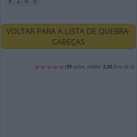
P
A
N
O
VOLTAR PARA A LISTA DE QUEBRA-
CABEÇAS
(
99
votos, média:
3,50
fora de 5
)