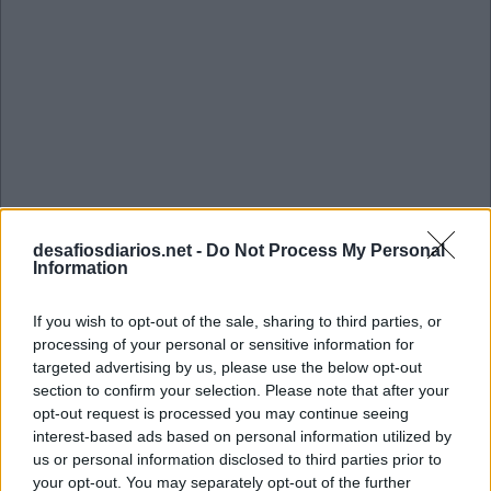
desafiosdiarios.net -
Do Not Process My Personal
Information
If you wish to opt-out of the sale, sharing to third parties, or
processing of your personal or sensitive information for
targeted advertising by us, please use the below opt-out
Mini Julho 20 2022 Cruzadinha
section to confirm your selection. Please note that after your
opt-out request is processed you may continue seeing
interest-based ads based on personal information utilized by
S
A
C
us or personal information disclosed to third parties prior to
your opt-out. You may separately opt-out of the further
P
A
R
A