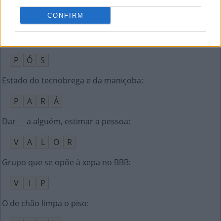
CONFIRM
S
A
C
__-verdade, conceito ligado às fake news
:
P
Ó
S
Estado do tecnobrega e da maniçoba
:
P
A
R
Á
Dar __ a alguém, estimar a pessoa
:
V
A
L
O
R
Grupo que se opõe à xepa no BBB
:
V
I
P
O de chão limpa o piso
: