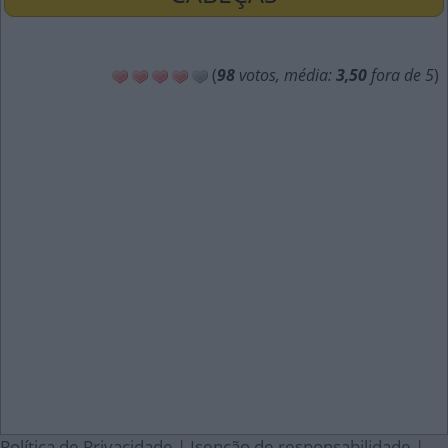
(
98
votos, média:
3,50
fora de 5
)
Política de Privacidade
|
Isenção de responsabilidade
|