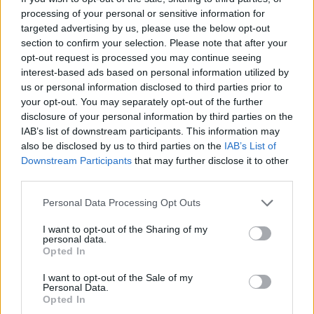
processing of your personal or sensitive information for
L
A
S
E
R
targeted advertising by us, please use the below opt-out
M
A
N
C
A
R
section to confirm your selection. Please note that after your
I
N
S
A
N
O
opt-out request is processed you may continue seeing
interest-based ads based on personal information utilized by
B
E
A
T
O
S
us or personal information disclosed to third parties prior to
T
O
E
S
your opt-out. You may separately opt-out of the further
disclosure of your personal information by third parties on the
É usado na remoção de tatuagens (ing.)
:
IAB’s list of downstream participants. This information may
also be disclosed by us to third parties on the
IAB’s List of
L
A
S
E
R
Downstream Participants
that may further disclose it to other
Filme de ação de 1997, __ - Homens de Preto
:
third parties.
Personal Data Processing Opt Outs
M
I
B
I want to opt-out of the Sharing of my
Prefixo ligado à mente
:
personal data.
Opted In
P
S
I
C
O
I want to opt-out of the Sale of my
Personal Data.
Andar arrastando a perna por conta de lesão
:
Opted In