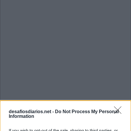
Mini Fevereiro 21 2023 Cruzadinha
desafiosdiarios.net -
Do Not Process My Personal
Information
B
O
M
P
S
I
C
O
If you wish to opt-out of the sale, sharing to third parties, or