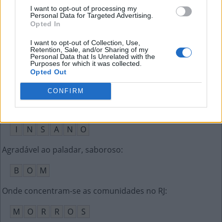
M
A
N
C
A
R
I want to opt-out of processing my
Personal Data for Targeted Advertising.
Opted In
Pacífico, Atlântico e Índico
:
I want to opt-out of Collection, Use,
O
C
E
A
N
O
S
Retention, Sale, and/or Sharing of my
Personal Data that Is Unrelated with the
Purposes for which it was collected.
Dedos dos pés em inglês
:
Opted Out
T
O
E
S
CONFIRM
Insensato, louco
:
I
N
S
A
N
O
Agradável ao paladar, saboroso
:
B
O
M
Onde concentram-se as comunidades no RJ
:
M
O
R
R
O
S