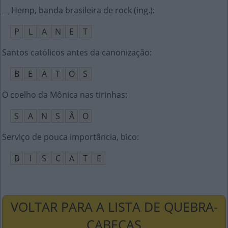
__ Hemp, banda brasileira de rock (ing.)
:
P
L
A
N
E
T
Santos católicos antes da canonização
:
B
E
A
T
O
S
O coelho da Mônica nas tirinhas
:
S
A
N
S
Ã
O
Serviço de pouca importância, bico
:
B
I
S
C
A
T
E
VOLTAR PARA A LISTA DE QUEBRA-
CABEÇAS