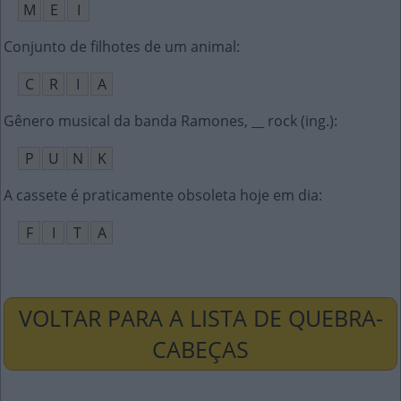
M
E
I
Conjunto de filhotes de um animal
:
C
R
I
A
Gênero musical da banda Ramones, __ rock (ing.)
:
P
U
N
K
A cassete é praticamente obsoleta hoje em dia
:
F
I
T
A
VOLTAR PARA A LISTA DE QUEBRA-
CABEÇAS