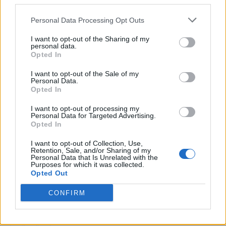
third parties.
I
N
T
E
Personal Data Processing Opt Outs
A
K
A
I
I want to opt-out of the Sharing of my
__ Professional, marca de instrumentos musicais
:
personal data.
Opted In
A
K
A
I
I want to opt-out of the Sale of my
Personal Data.
A forma de despedir dos caipiras
:
Opted In
I
N
T
É
I want to opt-out of processing my
Personal Data for Targeted Advertising.
Opted In
Número de identificação fiscal
:
I want to opt-out of Collection, Use,
C
P
F
Retention, Sale, and/or Sharing of my
Personal Data that Is Unrelated with the
Purposes for which it was collected.
Diz-se da comida cujo gosto não é bom
:
Opted Out
R
U
I
M
CONFIRM
Registro típico de trabalhadores autônomos
: