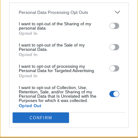
third parties.
A
C
N
E
Personal Data Processing Opt Outs
S
H
E
I want to opt-out of the Sharing of my
O pronome "ela" em inglês
:
personal data.
Opted In
S
H
E
I want to opt-out of the Sale of my
Personal Data.
"Lé com lé, __ com __ ; um sapato em cada pé"
:
Opted In
C
R
É
I want to opt-out of processing my
Personal Data for Targeted Advertising.
Opted In
A Organização do Tratado de Segurança Coletiva
:
I want to opt-out of Collection, Use,
O
T
S
C
Retention, Sale, and/or Sharing of my
Personal Data that Is Unrelated with the
Purposes for which it was collected.
Leroy __, jogador do Bayern de Munique
:
Opted Out
S
A
N
É
CONFIRM
Comer a ceia
: