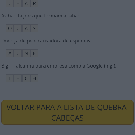
C
E
A
R
As habitações que formam a taba
:
O
C
A
S
Doença de pele causadora de espinhas
:
A
C
N
E
Big __, alcunha para empresa como a Google (ing.)
:
T
E
C
H
VOLTAR PARA A LISTA DE QUEBRA-
CABEÇAS