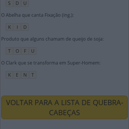
S
D
U
O Abelha que canta Fixação (ing.)
:
K
I
D
Produto que alguns chamam de queijo de soja
:
T
O
F
U
O Clark que se transforma em Super-Homem
:
K
E
N
T
VOLTAR PARA A LISTA DE QUEBRA-
CABEÇAS