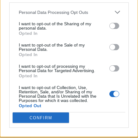
third parties.
N
E
R
D
Personal Data Processing Opt Outs
T
O
F
U
I want to opt-out of the Sharing of my
Agora é que são __, o problema começa
:
personal data.
Opted In
E
L
A
S
I want to opt-out of the Sale of my
Personal Data.
Diz-se daquele muito dedicado aos estudos
:
Opted In
N
E
R
D
I want to opt-out of processing my
Personal Data for Targeted Advertising.
Opted In
Documento de Arrecadação de Receitas Federais
:
I want to opt-out of Collection, Use,
D
A
R
F
Retention, Sale, and/or Sharing of my
Personal Data that Is Unrelated with the
Purposes for which it was collected.
A parte final do intestino delgado humano
:
Opted Out
Í
L
E
O
CONFIRM
Sigla do aeroporto Santos Dumont, na cidade do Rio
: