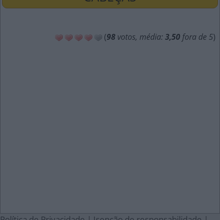
(
98
votos, média:
3,50
fora de 5
)
Política de Privacidade
|
Isenção de responsabilidade
|