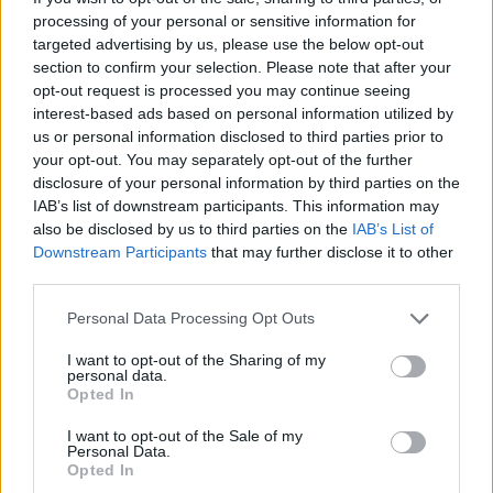
processing of your personal or sensitive information for
I
D
A
D
E
S
targeted advertising by us, please use the below opt-out
R
E
G
I
N
A
section to confirm your selection. Please note that after your
A
R
I
E
S
opt-out request is processed you may continue seeing
interest-based ads based on personal information utilized by
D
E
N
S
O
us or personal information disclosed to third parties prior to
A
M
E
your opt-out. You may separately opt-out of the further
disclosure of your personal information by third parties on the
Pessoa que está tomada pela fúria
:
IAB’s list of downstream participants. This information may
also be disclosed by us to third parties on the
IAB’s List of
I
R
A
D
A
Downstream Participants
that may further disclose it to other
Entre elas, há a média e a da pedra
:
third parties.
Personal Data Processing Opt Outs
I
D
A
D
E
S
I want to opt-out of the Sharing of my
__ e Dê Vexame, livro de Roberto Freire
:
personal data.
Opted In
A
M
E
I want to opt-out of the Sale of my
Personal Data.
Mercedes __, cantora argentina
:
Opted In