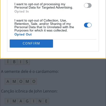
S
O
S
A
I want to opt-out of processing my
Personal Data for Targeted Advertising.
Opted In
Participam de algo
:
I want to opt-out of Collection, Use,
A
D
E
R
E
M
Retention, Sale, and/or Sharing of my
Personal Data that Is Unrelated with the
Purposes for which it was collected.
Signo do zodíaco simbolizado por um carneiro
:
Opted Out
Á
R
I
E
S
CONFIRM
Ave de alagadiços que dá nome a uma rede hoteleira
:
Í
B
I
S
A semente dele é o cardamomo
:
A
M
O
M
O
Canção icônica de John Lennon
:
I
M
A
G
I
N
E