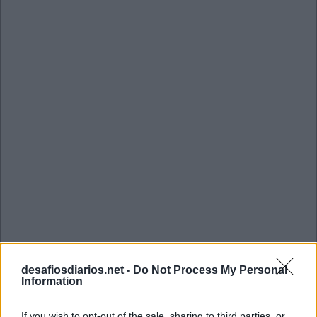
Mini Janeiro 23 2023 Cruzadinha
desafiosdiarios.net -
Do Not Process My Personal
Information
I
B
I
S
A
M
O
M
O
If you wish to opt-out of the sale, sharing to third parties, or