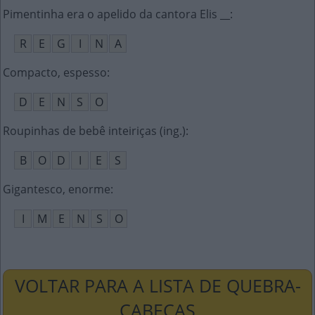
Pimentinha era o apelido da cantora Elis __
:
R
E
G
I
N
A
Compacto, espesso
:
D
E
N
S
O
Roupinhas de bebê inteiriças (ing.)
:
B
O
D
I
E
S
Gigantesco, enorme
:
I
M
E
N
S
O
VOLTAR PARA A LISTA DE QUEBRA-
CABEÇAS