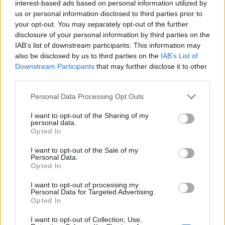
interest-based ads based on personal information utilized by
M
A
P
A
S
us or personal information disclosed to third parties prior to
your opt-out. You may separately opt-out of the further
A
D
U
L
A
disclosure of your personal information by third parties on the
A
L
V
O
IAB’s list of downstream participants. This information may
S
O
A
also be disclosed by us to third parties on the
IAB’s List of
Downstream Participants
that may further disclose it to other
Emite som, toca
:
third parties.
S
O
A
Personal Data Processing Opt Outs
Elogia alguém de forma exagerada
:
I want to opt-out of the Sharing of my
personal data.
Opted In
A
D
U
L
A
I want to opt-out of the Sale of my
Estar de mãos __, impossibilitado de agir
:
Personal Data.
Opted In
A
T
A
D
A
S
I want to opt-out of processing my
Personal Data for Targeted Advertising.
Ponto onde se busca acertar um tiro
:
Opted In
A
L
V
O
I want to opt-out of Collection, Use,