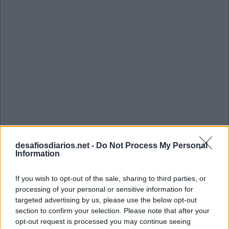
desafiosdiarios.net -
Do Not Process My Personal
Information
If you wish to opt-out of the sale, sharing to third parties, or
Mini Julho 23 2022 Cruzadinha
processing of your personal or sensitive information for
targeted advertising by us, please use the below opt-out
section to confirm your selection. Please note that after your
G
A
L
opt-out request is processed you may continue seeing
A
T
U
M