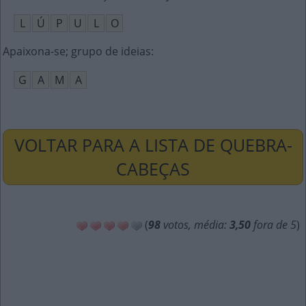
L
Ú
P
U
L
O
Apaixona-se; grupo de ideias
:
G
A
M
A
VOLTAR PARA A LISTA DE QUEBRA-
CABEÇAS
(
98
votos, média:
3,50
fora de 5
)