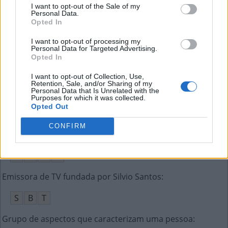
I want to opt-out of the Sale of my
Audácia, ousadia
:
Personal Data.
Opted In
A
B
U
S
O
I want to opt-out of processing my
Personal Data for Targeted Advertising.
Canal de __, ficou semanas obstruído em 2021
:
Opted In
S
U
E
Z
I want to opt-out of Collection, Use,
Retention, Sale, and/or Sharing of my
Personal Data that Is Unrelated with the
O Caio que foi apresentador do GNT Fashion
:
Purposes for which it was collected.
Opted Out
B
R
A
Z
CONFIRM
__ Quebra-Barraco, funkeira carioca
:
T
A
T
I
Emissora de TV fundada por Silvio Santos
:
S
B
T
Grupo de aspectos que caracterizam uma pessoa
: