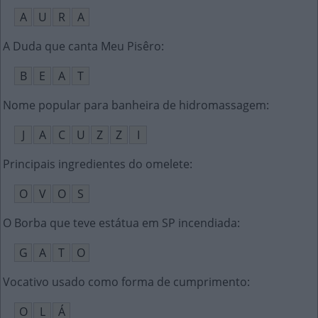
A
U
R
A
A Duda que canta Meu Pisêro
:
B
E
A
T
Nome popular para banheira de hidromassagem
:
J
A
C
U
Z
Z
I
Principais ingredientes do omelete
:
O
V
O
S
O Borba que teve estátua em SP incendiada
:
G
A
T
O
Vocativo usado como forma de cumprimento
:
O
L
Á