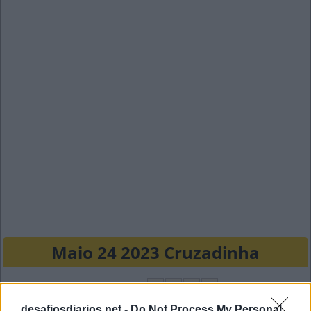
Maio 24 2023 Cruzadinha
J
O
G
O
A
V
A
L
desafiosdiarios.net -
Do Not Process My Personal