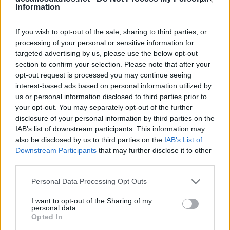
Information
C
O
T
A
A
B
U
S
O
If you wish to opt-out of the sale, sharing to third parties, or
S
U
E
Z
processing of your personal or sensitive information for
targeted advertising by us, please use the below opt-out
B
R
A
Z
section to confirm your selection. Please note that after your
T
A
T
I
opt-out request is processed you may continue seeing
Parcela, pedaço
:
interest-based ads based on personal information utilized by
us or personal information disclosed to third parties prior to
C
O
T
A
your opt-out. You may separately opt-out of the further
disclosure of your personal information by third parties on the
IAB’s list of downstream participants. This information may
F
A
T
I
A
also be disclosed by us to third parties on the
IAB’s List of
Downstream Participants
that may further disclose it to other
Entregá-lo é desistir de tudo
:
third parties.
J
O
G
O
Personal Data Processing Opt Outs
Autorização, apoio moral ou intelectual
:
I want to opt-out of the Sharing of my
personal data.
A
V
A
L
Opted In