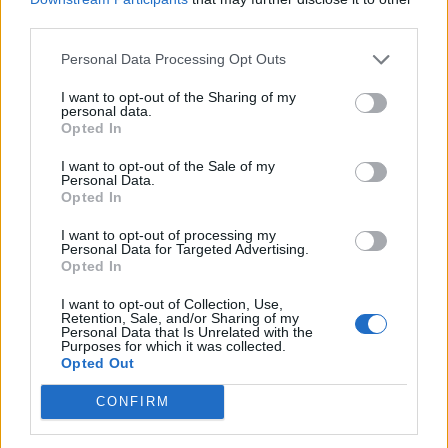
P
A
Z
third parties.
B
O
L
O
Personal Data Processing Opt Outs
A
L
T
O
G
O
A
I want to opt-out of the Sharing of my
personal data.
Termo inglês para bolsa
:
Opted In
B
A
G
I want to opt-out of the Sale of my
Personal Data.
Opted In
De grande estatura, o contrário de baixo
:
I want to opt-out of processing my
A
L
T
O
Personal Data for Targeted Advertising.
Opted In
Parque que abriga e expõe animais ao público
:
I want to opt-out of Collection, Use,
Retention, Sale, and/or Sharing of my
Z
O
O
Personal Data that Is Unrelated with the
Purposes for which it was collected.
Opted Out
Estado na Índia que foi colônia portuguesa
:
CONFIRM
G
O
A