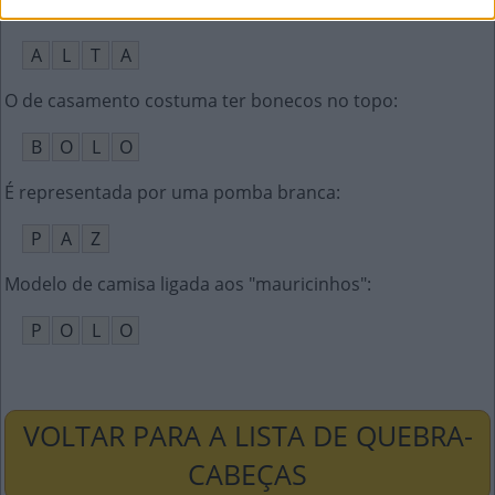
Antônimo de baixa
:
A
L
T
A
O de casamento costuma ter bonecos no topo
:
B
O
L
O
É representada por uma pomba branca
:
P
A
Z
Modelo de camisa ligada aos "mauricinhos"
:
P
O
L
O
VOLTAR PARA A LISTA DE QUEBRA-
CABEÇAS