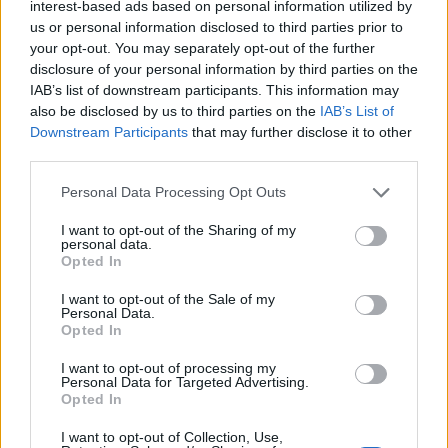
interest-based ads based on personal information utilized by
P
A
P
E
R
us or personal information disclosed to third parties prior to
your opt-out. You may separately opt-out of the further
O
L
E
A
R
disclosure of your personal information by third parties on the
S
A
L
M
O
IAB’s list of downstream participants. This information may
T
I
O
S
also be disclosed by us to third parties on the
IAB’s List of
Downstream Participants
that may further disclose it to other
Untar uma forma
:
third parties.
O
L
E
A
R
Personal Data Processing Opt Outs
Investimento de renda fixa de empréstimo ao banco
:
I want to opt-out of the Sharing of my
personal data.
Opted In
C
D
B
I want to opt-out of the Sale of my
Irmãos da mãe ou do pai
:
Personal Data.
Opted In
T
I
O
S
I want to opt-out of processing my
Personal Data for Targeted Advertising.
O Lama religioso que vive na Índia
:
Opted In
D
A
L
A
I
I want to opt-out of Collection, Use,