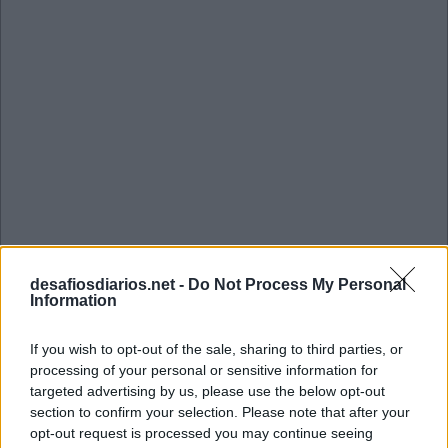
desafiosdiarios.net -
Do Not Process My Personal
Information
If you wish to opt-out of the sale, sharing to third parties, or
Mini Outubro 25 2022 Cruzadinha
processing of your personal or sensitive information for
targeted advertising by us, please use the below opt-out
section to confirm your selection. Please note that after your
C
D
B
opt-out request is processed you may continue seeing
D
A
R
A