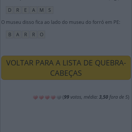
D
R
E
A
M
S
O museu disso fica ao lado do museu do forró em PE
:
B
A
R
R
O
VOLTAR PARA A LISTA DE QUEBRA-
CABEÇAS
(
99
votos, média:
3,50
fora de 5
)