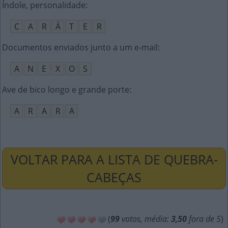
Índole, personalidade
:
C
A
R
Á
T
E
R
Documentos enviados junto a um e-mail
:
A
N
E
X
O
S
Ave de bico longo e grande porte
:
A
R
A
R
A
VOLTAR PARA A LISTA DE QUEBRA-
CABEÇAS
(
99
votos, média:
3,50
fora de 5
)