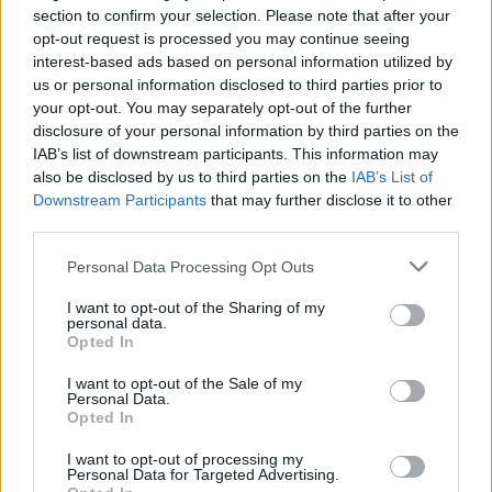
section to confirm your selection. Please note that after your
Sigla da Associação Paulista dos Críticos de Arte
:
opt-out request is processed you may continue seeing
interest-based ads based on personal information utilized by
A
P
C
A
us or personal information disclosed to third parties prior to
your opt-out. You may separately opt-out of the further
A marca que diz ser recomendada pelos dentistas
:
disclosure of your personal information by third parties on the
IAB’s list of downstream participants. This information may
O
R
A
L
B
also be disclosed by us to third parties on the
IAB’s List of
Downstream Participants
that may further disclose it to other
Capital dos __, apelido da cidade de Campo Grande
:
third parties.
I
P
Ê
S
Personal Data Processing Opt Outs
Sigla inglesa da Agência Espacial Europeia
:
I want to opt-out of the Sharing of my
personal data.
Opted In
E
S
A
I want to opt-out of the Sale of my
Personagem de animação da Polinésia
:
Personal Data.
Opted In
M
O
A
N
A
I want to opt-out of processing my
Personal Data for Targeted Advertising.
Se __ o bicho pega, se ficar, ele come
: