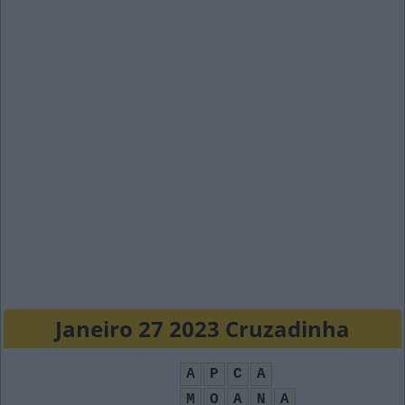
Janeiro 27 2023 Cruzadinha
A
P
C
A
M
O
A
N
A