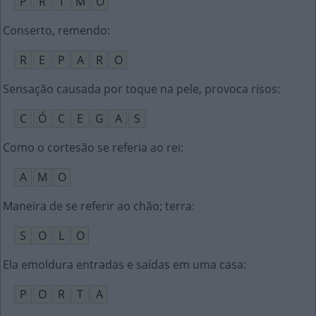
P
R
I
M
O
Conserto, remendo
:
R
E
P
A
R
O
Sensação causada por toque na pele, provoca risos
:
C
Ó
C
E
G
A
S
Como o cortesão se referia ao rei
:
A
M
O
Maneira de se referir ao chão; terra
:
S
O
L
O
Ela emoldura entradas e saídas em uma casa
:
P
O
R
T
A