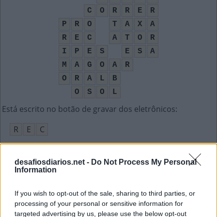
C
O
R
R
E
R
P
R
O
T
A
X
A
R
E
C
A
T
O
R
I
P
E
S
E
S
A
M
A
G
O
A
R
O
R
A
L
B
O
S
O
L
Está escrito no botão de gravar dos eletrônicos
:
R
E
C
Instituição "imortal" fundada em 1897
:
desafiosdiarios.net -
Do Not Process My Personal
A
B
L
Information
Canção do Jota Quest que não escuta mais
:
If you wish to opt-out of the sale, sharing to third parties, or
processing of your personal or sensitive information for
O
S
O
L
targeted advertising by us, please use the below opt-out