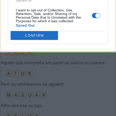
Opted In
C
O
R
R
E
R
I want to opt-out of Collection, Use,
Retention, Sale, and/or Sharing of my
Personal Data that Is Unrelated with the
O aspecto positivo ou vantagem de algo
:
Purposes for which it was collected.
Opted Out
P
R
Ó
CONFIRM
A de transmissão mede o índice de contágio
:
T
A
X
A
Aquele que interpreta um papel no teatro ou cinema
:
A
T
O
R
Ferir os sentimentos de alguém
:
M
A
G
O
A
R
Filho dos tios ou tias
: