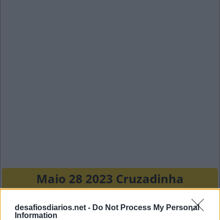
Maio 28 2023 Cruzadinha
P
S
P
desafiosdiarios.net -
Do Not Process My Personal
Information
A
L
L
E
Y