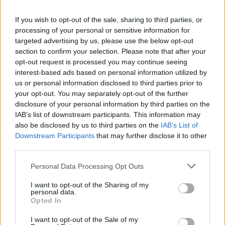
D
E
A
N
If you wish to opt-out of the sale, sharing to third parties, or
D
R
I
C
A
processing of your personal or sensitive information for
E
I
T
A
targeted advertising by us, please use the below opt-out
section to confirm your selection. Please note that after your
G
R
A
O
S
opt-out request is processed you may continue seeing
W
A
N
interest-based ads based on personal information utilized by
us or personal information disclosed to third parties prior to
A Kirstie que atua em Desconstruindo Harry
:
your opt-out. You may separately opt-out of the further
disclosure of your personal information by third parties on the
A
L
L
E
Y
IAB’s list of downstream participants. This information may
James __, estrela de Juventude Transviada
also be disclosed by us to third parties on the
:
IAB’s List of
Downstream Participants
that may further disclose it to other
D
third parties.
E
A
N
Personal Data Processing Opt Outs
Apelido de Adriana
:
I want to opt-out of the Sharing of my
D
R
I
C
A
personal data.
Opted In
Sigla do PlayStation Portable
:
I want to opt-out of the Sale of my