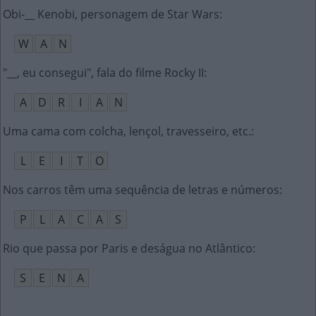
Obi-__ Kenobi, personagem de Star Wars
:
W
A
N
"__, eu consegui", fala do filme Rocky II
:
A
D
R
I
A
N
Uma cama com colcha, lençol, travesseiro, etc.
:
L
E
I
T
O
Nos carros têm uma sequência de letras e números
:
P
L
A
C
A
S
Rio que passa por Paris e deságua no Atlântico
:
S
E
N
A