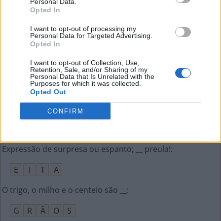
Personal Data.
P
S
P
Opted In
Quem me __, expressão desejosa
:
I want to opt-out of processing my
Personal Data for Targeted Advertising.
Opted In
D
E
R
A
I want to opt-out of Collection, Use,
Sigla de domínio de internet do Paraguai
:
Retention, Sale, and/or Sharing of my
Personal Data that Is Unrelated with the
Purposes for which it was collected.
P
Y
Opted Out
Iniciais do primeiro presidente dos EUA
:
CONFIRM
G
W
Expressão de surpresa ou espanto; __ preula!
:
E
I
T
A
O trigo, o milho e o centeio são __
:
G
R
Ã
O
S