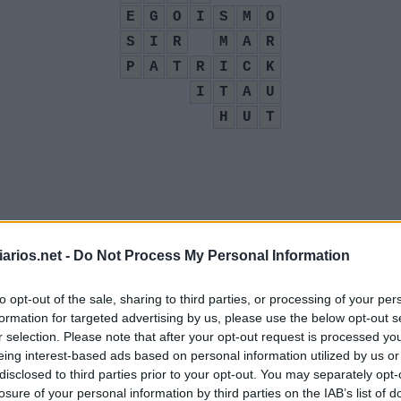
E
G
O
I
S
M
O
S
I
R
M
A
R
P
A
T
R
I
C
K
I
T
A
U
H
U
T
arios.net -
Do Not Process My Personal Information
to opt-out of the sale, sharing to third parties, or processing of your per
formation for targeted advertising by us, please use the below opt-out s
r selection. Please note that after your opt-out request is processed y
eing interest-based ads based on personal information utilized by us or
disclosed to third parties prior to your opt-out. You may separately opt-
losure of your personal information by third parties on the IAB’s list of