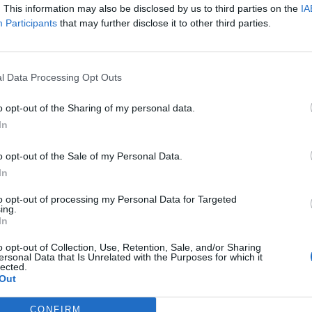
. This information may also be disclosed by us to third parties on the
IA
Participants
that may further disclose it to other third parties.
 McCartney (ing.)
:
l Data Processing Opt Outs
de água
:
o opt-out of the Sharing of my personal data.
In
he Black Keys
:
o opt-out of the Sale of my Personal Data.
In
to opt-out of processing my Personal Data for Targeted
m o Unibanco em 2008
:
ing.
In
o opt-out of Collection, Use, Retention, Sale, and/or Sharing
ersonal Data that Is Unrelated with the Purposes for which it
__ (ing.)
:
lected.
Out
CONFIRM