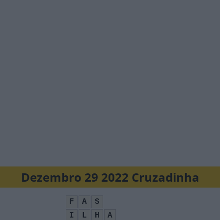
Dezembro 29 2022 Cruzadinha
F
A
S
I
L
H
A