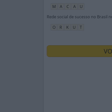
M
A
C
A
U
Rede social de sucesso no Brasil 
O
R
K
U
T
VO