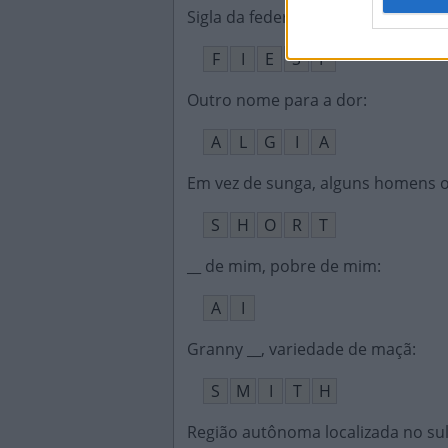
Sigla da federação que une indústr
F
I
E
S
P
Outro nome para a dor
:
A
L
G
I
A
Em vez de sunga, alguns homens o
S
H
O
R
T
__ de mim, pobre de mim
:
A
I
Granny __, variedade de maçã
:
S
M
I
T
H
Região autônoma localizada no sul