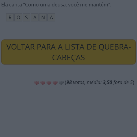
Ela canta “Como uma deusa, você me mantém"
:
R
O
S
A
N
A
VOLTAR PARA A LISTA DE QUEBRA-
CABEÇAS
(
98
votos, média:
3,50
fora de 5
)