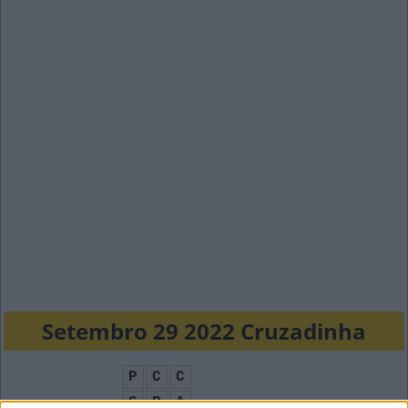
Setembro 29 2022 Cruzadinha
P
C
C
S
R
A