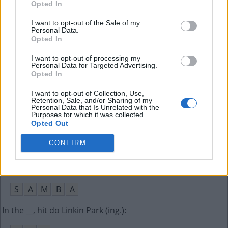
Opted In
P
C
C
I want to opt-out of the Sale of my
Personal Data.
Opted In
Não acertar a questão de uma prova
:
I want to opt-out of processing my
E
R
R
A
R
Personal Data for Targeted Advertising.
Opted In
Também conhecido como mauriense
:
I want to opt-out of Collection, Use,
Retention, Sale, and/or Sharing of my
M
O
U
R
O
Personal Data that Is Unrelated with the
Purposes for which it was collected.
Opted Out
O José mineiro que ganhou um Jabuti em 1974
:
CONFIRM
E
L
I
A
S
Estilo musical de Meu Ébano, de Alcione
:
S
A
M
B
A
In the __, hit do Linkin Park (ing.)
: