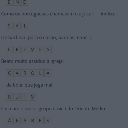
E
N
D
Como os portugueses chamavam o açúcar, __ índico
:
S
A
L
De barbear, para o corpo, para as mãos...
:
C
R
E
M
E
S
Beato muito assíduo à igreja
:
C
A
R
O
L
A
__ de bola, que joga mal
:
R
U
I
M
Formam o maior grupo étnico do Oriente Médio
:
Á
R
A
B
E
S