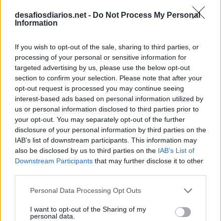
E
R
R
A
R
desafiosdiarios.net -
Do Not Process My Personal
Information
M
O
U
R
O
E
L
I
A
S
If you wish to opt-out of the sale, sharing to third parties, or
S
A
M
B
A
processing of your personal or sensitive information for
E
N
D
targeted advertising by us, please use the below opt-out
section to confirm your selection. Please note that after your
S
A
L
opt-out request is processed you may continue seeing
Pronto-Socorro
:
interest-based ads based on personal information utilized by
us or personal information disclosed to third parties prior to
P
S
your opt-out. You may separately opt-out of the further
disclosure of your personal information by third parties on the
Abreviatura de senhora
:
IAB’s list of downstream participants. This information may
also be disclosed by us to third parties on the
IAB’s List of
S
R
A
Downstream Participants
that may further disclose it to other
third parties.
Iniciais do líder espiritual do budismo tibetano
:
Personal Data Processing Opt Outs
D
L
I want to opt-out of the Sharing of my
personal data.
Partido que governa a China desde 1949
: