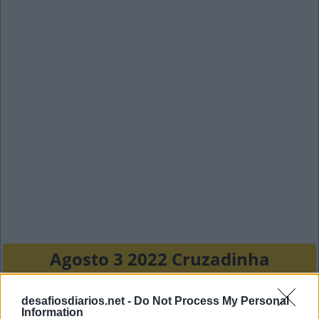
Agosto 3 2022 Cruzadinha
C
A
P
O
desafiosdiarios.net -
Do Not Process My Personal
Information
O
N
I
X