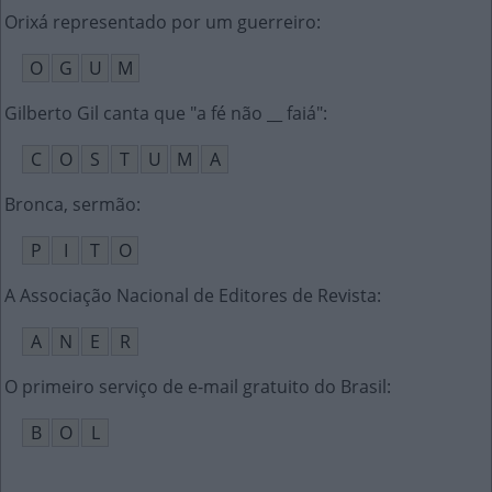
Orixá representado por um guerreiro
:
O
G
U
M
Gilberto Gil canta que "a fé não __ faiá"
:
C
O
S
T
U
M
A
Bronca, sermão
:
P
I
T
O
A Associação Nacional de Editores de Revista
:
A
N
E
R
O primeiro serviço de e-mail gratuito do Brasil
:
B
O
L