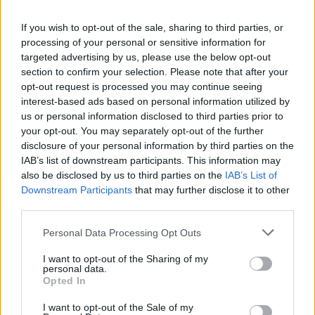
S
E
T
E
If you wish to opt-out of the sale, sharing to third parties, or
P
O
T
R
O
processing of your personal or sensitive information for
B
U
G
U
targeted advertising by us, please use the below opt-out
section to confirm your selection. Please note that after your
O
X
U
M
opt-out request is processed you may continue seeing
L
A
M
A
interest-based ads based on personal information utilized by
us or personal information disclosed to third parties prior to
Versão mais curta da gíria oxente
:
your opt-out. You may separately opt-out of the further
disclosure of your personal information by third parties on the
O
X
E
IAB’s list of downstream participants. This information may
Orixá da água doce em religiões de matriz africana
also be disclosed by us to third parties on the
IAB’s List of
:
Downstream Participants
that may further disclose it to other
O
third parties.
X
U
M
Personal Data Processing Opt Outs
O número de anões amigos de Branca de Neve
:
I want to opt-out of the Sharing of my
S
E
T
E
personal data.
Opted In
Pedra semipreciosa; carro da Chevrolet
:
I want to opt-out of the Sale of my