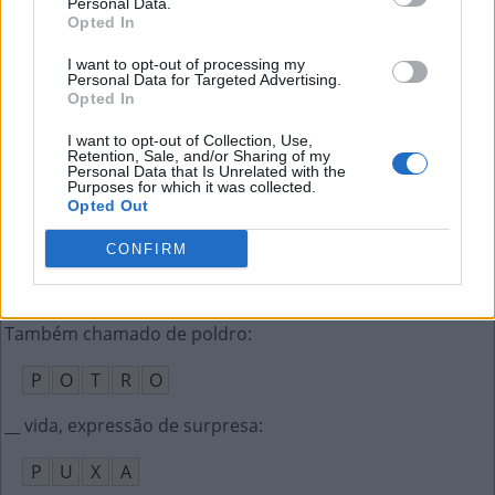
Personal Data.
Ô
N
I
X
Opted In
Dizem que os porcos gostam de tomar banho nela
:
I want to opt-out of processing my
Personal Data for Targeted Advertising.
Opted In
L
A
M
A
I want to opt-out of Collection, Use,
A cobertura do motor dos automóveis
:
Retention, Sale, and/or Sharing of my
Personal Data that Is Unrelated with the
Purposes for which it was collected.
C
A
P
Ô
Opted Out
ET amarelo da Turma da Mônica
:
CONFIRM
B
U
G
U
Também chamado de poldro
:
P
O
T
R
O
__ vida, expressão de surpresa
:
P
U
X
A