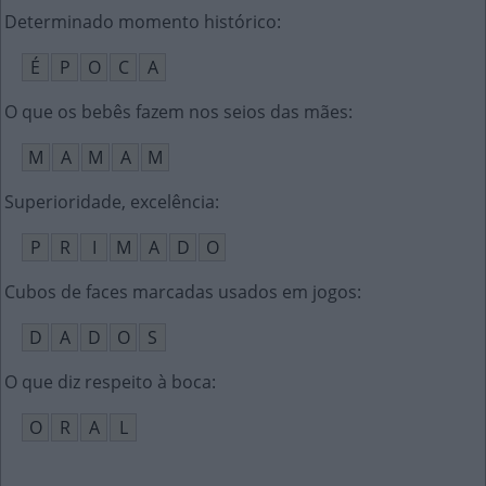
Determinado momento histórico
:
É
P
O
C
A
O que os bebês fazem nos seios das mães
:
M
A
M
A
M
Superioridade, excelência
:
P
R
I
M
A
D
O
Cubos de faces marcadas usados em jogos
:
D
A
D
O
S
O que diz respeito à boca
:
O
R
A
L