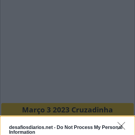
Março 3 2023 Cruzadinha
S
E
M
P
desafiosdiarios.net -
Do Not Process My Personal
Information
A
P
A
R