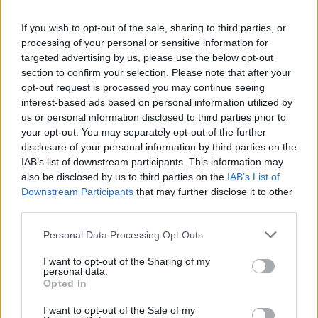
C
O
M
I
D
A
If you wish to opt-out of the sale, sharing to third parties, or
A
C
A
M
A
D
O
processing of your personal or sensitive information for
A
M
A
D
O
R
targeted advertising by us, please use the below opt-out
section to confirm your selection. Please note that after your
D
O
R
A
opt-out request is processed you may continue seeing
O
S
O
L
interest-based ads based on personal information utilized by
us or personal information disclosed to third parties prior to
Canção do Jota Quest que não escuta mais
:
your opt-out. You may separately opt-out of the further
disclosure of your personal information by third parties on the
O
S
O
L
IAB’s list of downstream participants. This information may
Empresa brasileira de eletrônicos, criada em 1942
also be disclosed by us to third parties on the
IAB’s List of
:
Downstream Participants
that may further disclose it to other
S
third parties.
E
M
P
Personal Data Processing Opt Outs
O mesmo que estar informado de algo
:
I want to opt-out of the Sharing of my
A
P
A
R
personal data.
Opted In
Amo, venero
:
I want to opt-out of the Sale of my