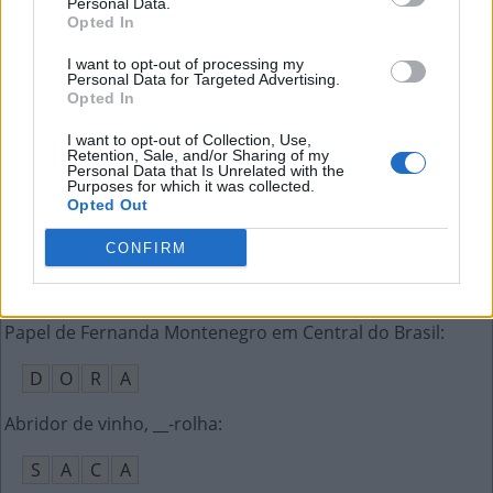
Personal Data.
A
D
O
R
O
Opted In
“A gente não quer só __”, cantam os Titãs
:
I want to opt-out of processing my
Personal Data for Targeted Advertising.
Opted In
C
O
M
I
D
A
I want to opt-out of Collection, Use,
Doente que precisa permanecer em repouso
:
Retention, Sale, and/or Sharing of my
Personal Data that Is Unrelated with the
Purposes for which it was collected.
A
C
A
M
A
D
O
Opted Out
Feito com paixão, sem profissionalismo
:
CONFIRM
A
M
A
D
O
R
Papel de Fernanda Montenegro em Central do Brasil
:
D
O
R
A
Abridor de vinho, __-rolha
:
S
A
C
A