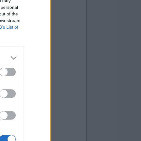
ou may
 personal
out of the
 downstream
B’s List of