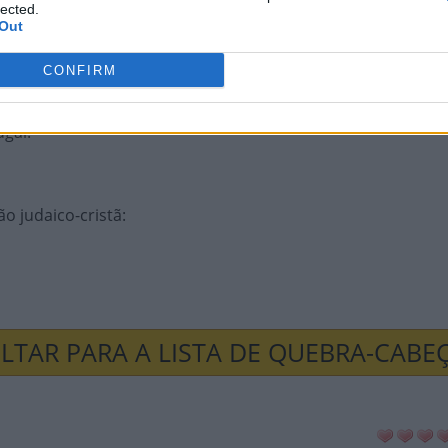
lected.
Out
astro __ Cubas
:
CONFIRM
ugal
:
o judaico-cristã
:
LTAR PARA A LISTA DE QUEBRA-CABE