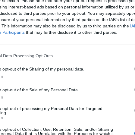
r selection. Please note that after your opt-out request is processed y
G
A
J
A
eing interest-based ads based on personal information utilized by us or
disclosed to third parties prior to your opt-out. You may separately opt-
D
O
N
losure of your personal information by third parties on the IAB’s list of
. This information may also be disclosed by us to third parties on the
IA
Participants
that may further disclose it to other third parties.
pretar James Bond
:
l Data Processing Opt Outs
o opt-out of the Sharing of my personal data.
disson
:
In
o opt-out of the Sale of my Personal Data.
In
to opt-out of processing my Personal Data for Targeted
ing.
In
 Mad Men
:
o opt-out of Collection, Use, Retention, Sale, and/or Sharing
ersonal Data that Is Unrelated with the Purposes for which it