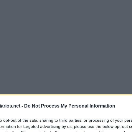
Mini Outubro 3 2022 Cruzadinha
arios.net -
Do Not Process My Personal Information
to opt-out of the sale, sharing to third parties, or processing of your per
B
R
A
S
formation for targeted advertising by us, please use the below opt-out s
C
I
N
E