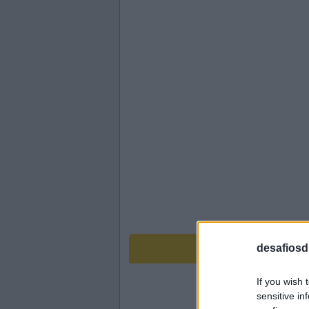
desafiosdi
If you wish 
sensitive in