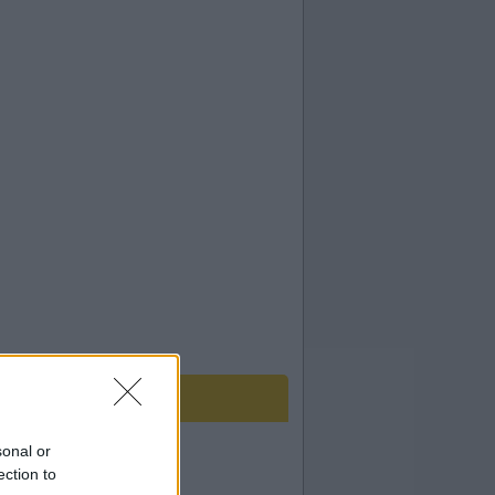
sonal or
ection to