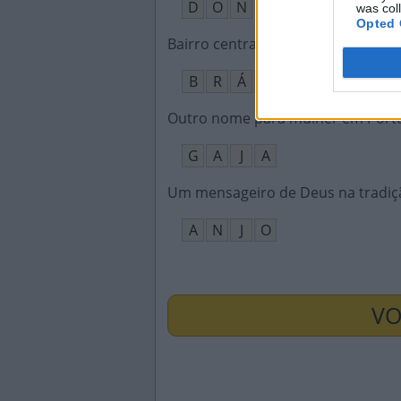
D
O
N
was col
Opted 
Bairro central de São Paulo; empl
B
R
Á
S
Outro nome para mulher em Port
G
A
J
A
Um mensageiro de Deus na tradiçã
A
N
J
O
VO