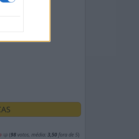
ÇAS
(
98
votos, média:
3,50
fora de 5
)