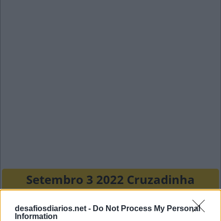
Setembro 3 2022 Cruzadinha
A
R
C
A
desafiosdiarios.net -
Do Not Process My Personal
Information
N
O
A
R