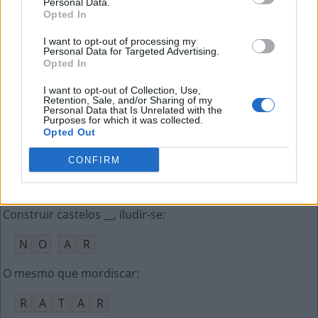
Personal Data.
T
A
C
O
Opted In
As geológicas são divisões da história da Terra
:
I want to opt-out of processing my
Personal Data for Targeted Advertising.
Opted In
E
R
A
S
I want to opt-out of Collection, Use,
Filha de uma relação anterior do atual cônjuge
:
Retention, Sale, and/or Sharing of my
Personal Data that Is Unrelated with the
Purposes for which it was collected.
E
N
T
E
A
D
A
Opted Out
Ator, irmão de Selton Mello
:
CONFIRM
D
A
N
T
O
N
Construir castelos __, iludir-se
:
N
O
A
R
O mesmo que mordiscar
:
R
A
T
A
R