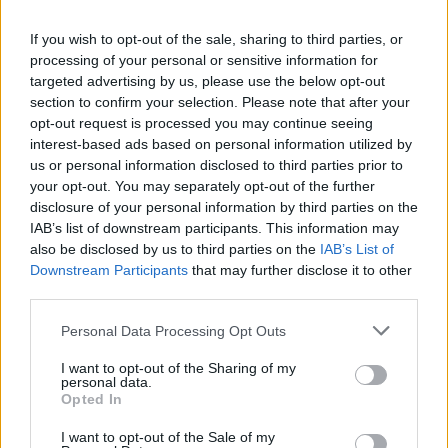
T
U
N
D
R
A
If you wish to opt-out of the sale, sharing to third parties, or
E
N
T
E
A
D
A
processing of your personal or sensitive information for
D
A
N
T
O
N
targeted advertising by us, please use the below opt-out
section to confirm your selection. Please note that after your
T
A
C
O
opt-out request is processed you may continue seeing
E
R
A
S
interest-based ads based on personal information utilized by
us or personal information disclosed to third parties prior to
Em frente a
:
your opt-out. You may separately opt-out of the further
disclosure of your personal information by third parties on the
A
N
T
E
IAB’s list of downstream participants. This information may
Foi construída por Noé
also be disclosed by us to third parties on the
:
IAB’s List of
Downstream Participants
that may further disclose it to other
A
third parties.
R
C
A
Personal Data Processing Opt Outs
Tipo de vegetação prevalente no verão ártico
:
I want to opt-out of the Sharing of my
T
U
N
D
R
A
personal data.
Opted In
Peça de madeira constituinte de alguns pisos
:
I want to opt-out of the Sale of my