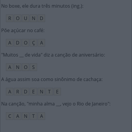
No boxe, ele dura três minutos (ing.)
:
R
O
U
N
D
Põe açúcar no café
:
A
D
O
Ç
A
"Muitos __ de vida" diz a canção de aniversário
:
A
N
O
S
A água assim soa como sinônimo de cachaça
:
A
R
D
E
N
T
E
Na canção, "minha alma __, vejo o Rio de Janeiro"
:
C
A
N
T
A